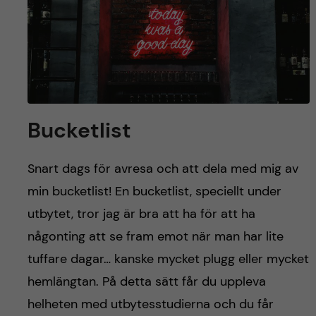
y
l
h
t
u
v
u
Bucketlist
d
Snart dags för avresa och att dela med mig av
i
min bucketlist! En bucketlist, speciellt under
n
utbytet, tror jag är bra att ha för att ha
någonting att se fram emot när man har lite
n
tuffare dagar… kanske mycket plugg eller mycket
e
hemlängtan. På detta sätt får du uppleva
helheten med utbytesstudierna och du får