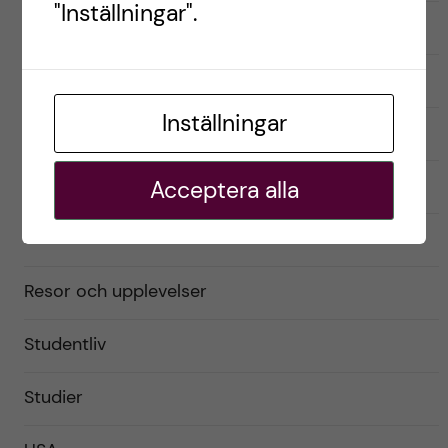
"Inställningar".
English
Exchange student
Inställningar
Förberedelser
Livet som utbytesstudent
Acceptera alla
Praktiskt
Resor och upplevelser
Studentliv
Studier