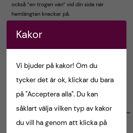
h
också ”en trogen vän” vid din sida när
å
hemlängtan knackar på.
l
Kakor
Postad av
Annmari, USA
l
FÖRBEREDELSER
RESOR OCH UPPLEVELSER
e
Vi bjuder på kakor! Om du
t
oktober 10, 2022
1
tycker det är ok, klickar du bara
på "Acceptera alla". Du kan
KATEGORIER
såklart välja vilken typ av kakor
du vill ha genom att klicka på
Australien