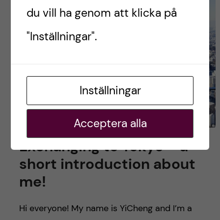
du vill ha genom att klicka på
"Inställningar".
Inställningar
Acceptera alla
Exchanging to Tokyo – a
short introduction about
me!
Hi everyone! My name is YiCheng and I’m a