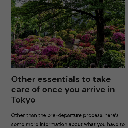
y
l
h
t
u
v
u
d
i
Other essentials to take
n
care of once you arrive in
Tokyo
n
e
Other than the pre-departure process, here’s
some more information about what you have to