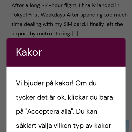
After a long ~14-hour flight, I finally landed in
Tokyo! First Weekdays After spending too much
time dealing with my SIM card, I finally left the
airport by metro. Taking […]
Kakor
Postad av
YiCheng, Japan
ENGLISH
LIVET SOM UTBYTESSTUDENT
RESOR OCH UPPLEVELSER
Vi bjuder på kakor! Om du
tycker det är ok, klickar du bara
februari 25, 2025
0
på "Acceptera alla". Du kan
såklart välja vilken typ av kakor