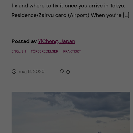
h
fix and where to fix it once you arrive in Tokyo.
å
Residence/Zairyu card (Airport) When you’re […]
l
Postad av
YiCheng, Japan
l
ENGLISH
FÖRBEREDELSER
PRAKTISKT
e
t
maj 8, 2025
0