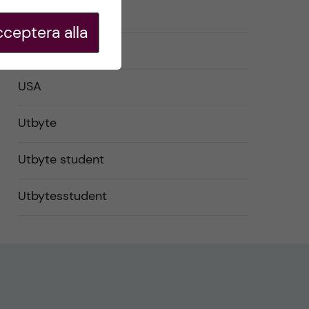
Studentliv
ceptera alla
Studier
USA
Utbyte
Utbyte student
Utbytesstudent