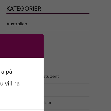
KATEGORIER
Australien
English
Exchange student
Förberedelser
ra på
Livet som utbytesstudent
u vill ha
Praktiskt
Resor och upplevelser