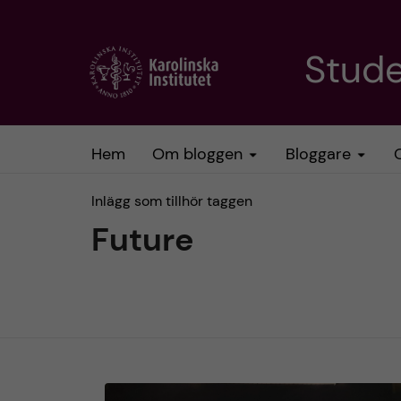
H
Stud
o
p
Hem
Om bloggen
Bloggare
p
Inlägg som tillhör taggen
a
Future
t
i
l
l