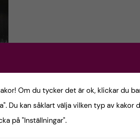
kakor! Om du tycker det är ok, klickar du ba
a". Du kan såklart välja vilken typ av kakor d
log
ka på "Inställningar".
en!