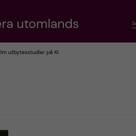
era utomlands
S
Om utbytesstudier på KI