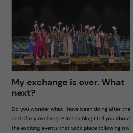
y
l
h
t
u
v
u
d
i
My exchange is over. What
n
next?
n
Do you wonder what I have been doing after the
e
end of my exchange? In this blog I tell you about
the exciting events that took place following my