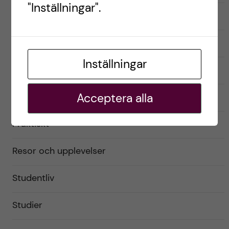
"Inställningar".
English
Exchange student
Inställningar
Förberedelser
Acceptera alla
Livet som utbytesstudent
Praktiskt
Resor och upplevelser
Studentliv
Studier