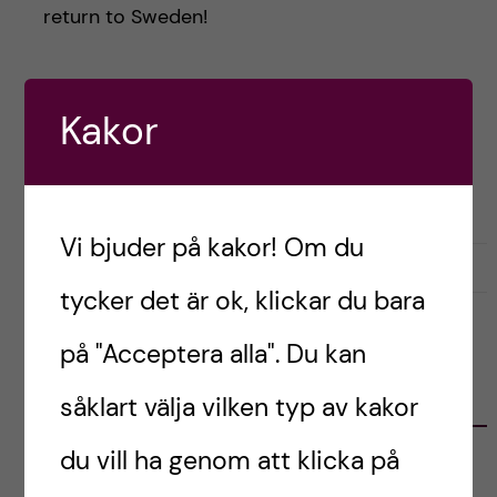
h
return to Sweden!
å
l
Postad av
Oneka, Ireland
Kakor
ENGLISH
LIVET SOM UTBYTESSTUDENT
l
RESOR OCH UPPLEVELSER
STUDENTLIV
e
Vi bjuder på kakor! Om du
t
juni 28, 2022
0
tycker det är ok, klickar du bara
på "Acceptera alla". Du kan
KATEGORIER
såklart välja vilken typ av kakor
du vill ha genom att klicka på
Australien