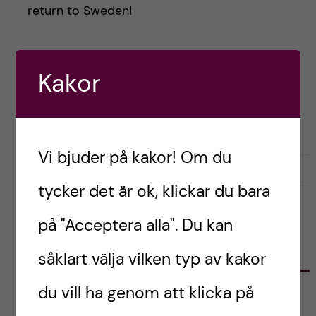
h
return to Sweden!
å
l
Postad av
Oneka, Ireland
Kakor
ENGLISH
LIVET SOM UTBYTESSTUDENT
l
RESOR OCH UPPLEVELSER
STUDENTLIV
e
Vi bjuder på kakor! Om du
t
juni 28, 2022
0
tycker det är ok, klickar du bara
på "Acceptera alla". Du kan
KATEGORIER
såklart välja vilken typ av kakor
du vill ha genom att klicka på
Australien