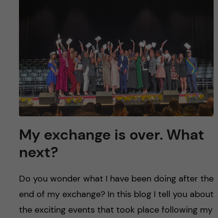
y
l
h
t
u
v
u
d
i
My exchange is over. What
n
next?
n
Do you wonder what I have been doing after the
e
end of my exchange? In this blog I tell you about
the exciting events that took place following my