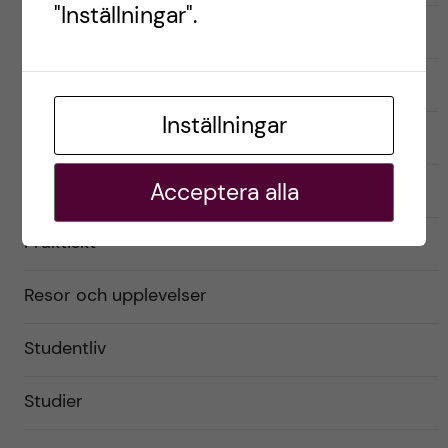
"Inställningar".
English
Exchange student
Inställningar
Förberedelser
Acceptera alla
Livet som utbytesstudent
Praktiskt
Resor och upplevelser
Studentliv
Studier