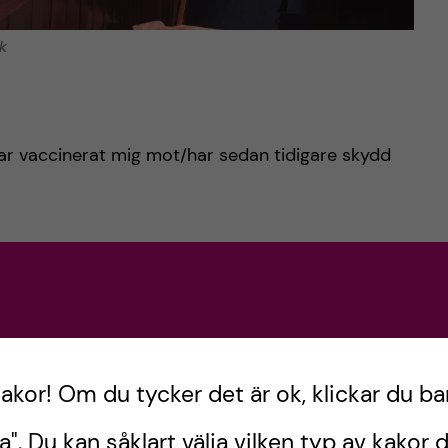
k
 har vaccinerat mig mot/har sedan tidigare skydd
kakor! Om du tycker det är ok, klickar du ba
a". Du kan såklart välja vilken typ av kakor d