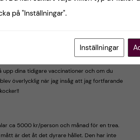
till denguevaccin. Efter mycket om och men har jag
ka på "Inställningar".
gen tydlig rekommendation vad gäller dengue-naiva
e som är borta längre än 6 veckor.
öra priset hos olika vaccinationskedjor och se
Inställningar
Ac
nation av vacciner!! Tänk också på att olika kedjor
r och vissa ger exempelvis inte studentrabatt för
så upp dina tidigare vaccinationer och om du
lev överlycklig när jag insåg att jag fortfarande
kocker!!
alar ca 5000 kr/person och månad för en trea.
 mått är det åt det dyrare hållet. Den har inte