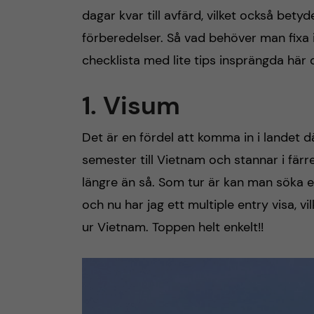
dagar kvar till avfärd, vilket också betyde
h
förberedelser. Så vad behöver man fixa i
å
checklista med lite tips insprängda här 
l
1. Visum
l
Det är en fördel att komma in i landet
e
semester till Vietnam och stannar i fär
längre än så. Som tur är kan man söka 
t
och nu har jag ett multiple entry visa, vil
ur Vietnam. Toppen helt enkelt!!