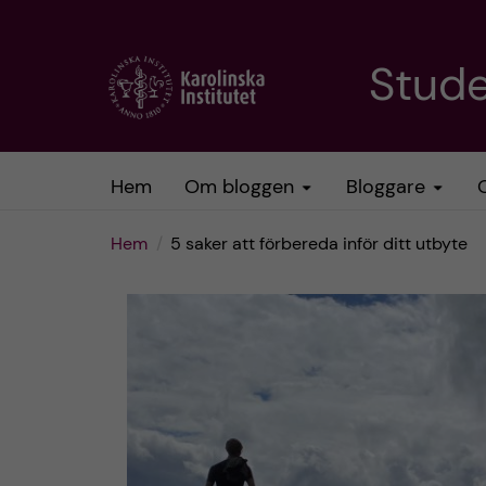
H
Stud
o
p
Hem
Om bloggen
Bloggare
p
Hem
5 saker att förbereda inför ditt utbyte
a
t
i
l
l