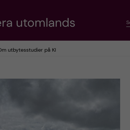
era utomlands
S
Om utbytesstudier på KI