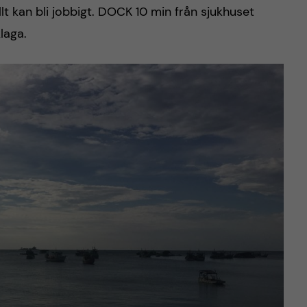
llt kan bli jobbigt. DOCK 10 min från sjukhuset
laga.