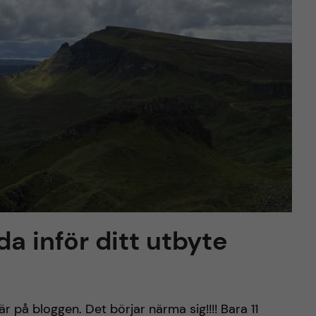
da inför ditt utbyte
är på bloggen. Det börjar närma sig!!!! Bara 11