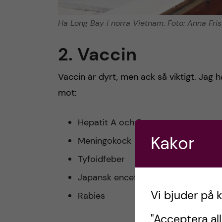
Ha Long Bay i norra Vietnam. Foto: Anna Fris
2. Vaccin
Vaccin är dyrt, men ack så viktigt. Jag
mot:
Hepatit A och B
Kakor
Meningokock
Tyfoidfeber
Japansk encefalit
Vi bjuder på 
Rabies
"Acceptera all