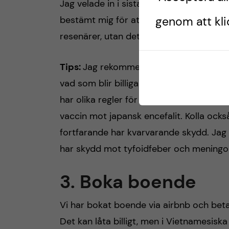
Jag velade in i sista minut när det kom 
genom att klic
bestämt mig för att avstå. Det finns in
resenärer, utan det kan övervägas till d
Tips:
Jag rekommenderar starkt att jämf
vad som blir billigast för just din kombi
har olika regler för sina studentrabatte
vaccin mot japansk encefalit. Kolla ock
fortfarande har kvarvarande skydd. Jag b
har skydd mot tyfoidfeber och meningo
3. Boka boende
Vi har bokat boende via airbnb och bet
Det kan låta billigt, men i Vietnamesiska