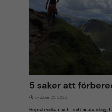
h
u
v
u
d
i
5 saker att förbere
n
n
oktober 20, 2025
e
Hej och välkomna till mitt andra inlägg h