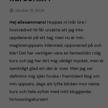
h
oktober 31, 2024
å
Hej allesammans!
Hoppas ni mår bra i
l
höstvädret! Ni får ursäkta att jag inte
l
uppdaterat på ett tag, men nu är min
magisteruppsats inlämnad, opponerad på och
e
klar! Det har verkligen vara en fantastiskt rolig
t
kurs och jag har lärt mig väldigt mycket, men är
samtidigt glad att det är över. Men jag ser
definitivt mig själv forska i framtiden! Nog om
min uppsats, dags att lyfta blicken mot nästa
kurs och hela syftet med mitt bloggande:
förlossningskursen!