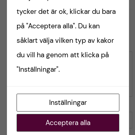
G
g
0
Gilla
1
i
i
tycker det är ok, klickar du bara
l
l
l
på "Acceptera alla". Du kan
l
a
a
Leave a Comment
r
såklart välja vilken typ av kakor
i
i
n
n
du vill ha genom att klicka på
l
l
Kommentar
ä
ä
"Inställningar".
g
g
g
g
e
e
t
t
Inställningar
Namn
Acceptera alla