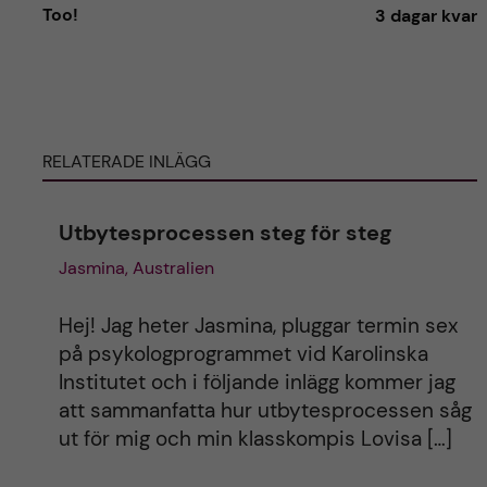
l
Too!
3 dagar kvar
t
e
RELATERADE INLÄGG
r
n
Utbytesprocessen steg för steg
a
Jasmina, Australien
t
Hej! Jag heter Jasmina, pluggar termin sex
på psykologprogrammet vid Karolinska
i
Institutet och i följande inlägg kommer jag
att sammanfatta hur utbytesprocessen såg
v
ut för mig och min klasskompis Lovisa […]
e