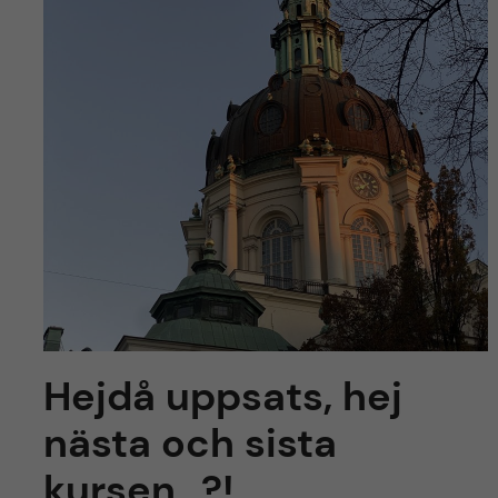
y
l
h
t
u
v
u
d
i
n
Hejdå uppsats, hej
n
nästa och sista
e
kursen…?!