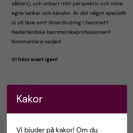
såklart), och enbart mitt perspektiv och mina
egna tankar och känslor. Är det något speciellt
ni vill läsa om? Smärtlindring i hemmet?
Nederländska barnmorskeprofessionen?
Kommentera nedan!
Vi hörs snart igen!
Ebba,
Kakor
Nederländerna
Vi bjuder på kakor! Om du