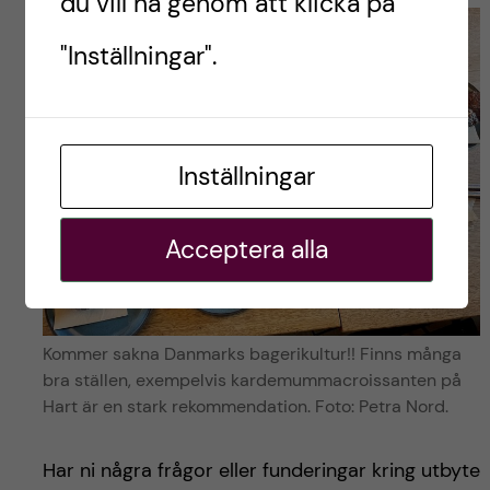
du vill ha genom att klicka på
"Inställningar".
Inställningar
Acceptera alla
Kommer sakna Danmarks bagerikultur!! Finns många
bra ställen, exempelvis kardemummacroissanten på
Hart är en stark rekommendation. Foto: Petra Nord.
Har ni några frågor eller funderingar kring utbyte