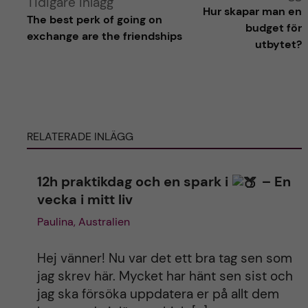
Tidigare inlägg
Hur skapar man en
The best perk of going on
l
budget för
exchange are the friendships
utbytet?
t
e
r
RELATERADE INLÄGG
n
12h praktikdag och en spark i
– En
a
vecka i mitt liv
t
Paulina, Australien
i
Hej vänner! Nu var det ett bra tag sen som
jag skrev här. Mycket har hänt sen sist och
v
jag ska försöka uppdatera er på allt dem