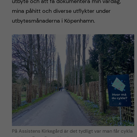
h
utbyte och att få dokumentera min vardag,
mina påhitt och diverse utflykter under
å
utbytesmånaderna i Köpenhamn.
l
l
e
t
På Assistens Kirkegård är det tydligt var man får cykla