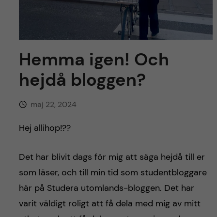
y
l
h
t
u
v
Hemma igen! Och
hejdå bloggen?
u
d
maj 22, 2024
i
Hej allihop!??
n
Det har blivit dags för mig att säga hejdå till er
n
som läser, och till min tid som studentbloggare
här på Studera utomlands-bloggen. Det har
e
varit väldigt roligt att få dela med mig av mitt