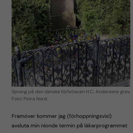
Sprang på den danske författaren H.C. Andersens grav.
Foto: Petra Nord.
Framöver kommer jag (förhoppningsvis!)
avsluta min nionde termin på läkarprogrammet