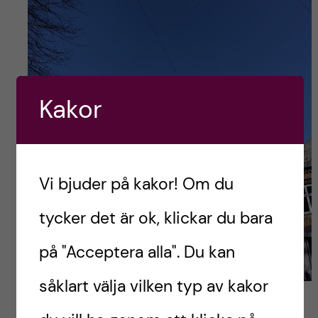
Kakor
Vi bjuder på kakor! Om du
tycker det är ok, klickar du bara
på "Acceptera alla". Du kan
såklart välja vilken typ av kakor
Rebellisk graffiti i Nørrebro. Foto: Petra Nord.