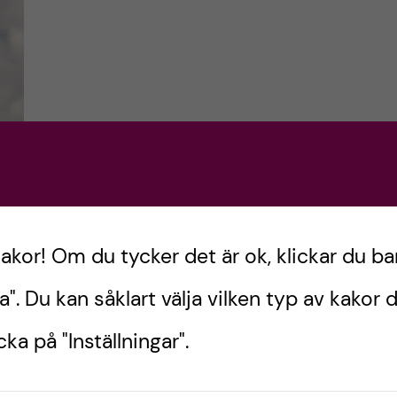
ur
!
kakor! Om du tycker det är ok, klickar du ba
a". Du kan såklart välja vilken typ av kakor d
 Här
ka på "Inställningar".