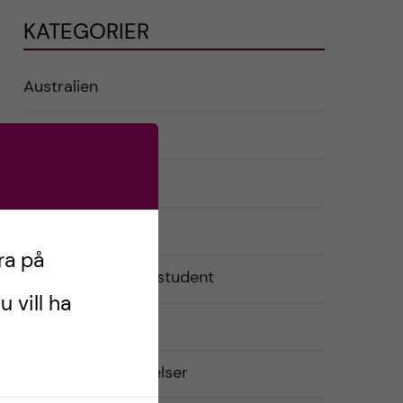
KATEGORIER
Australien
English
Exchange student
Förberedelser
ra på
Livet som utbytesstudent
u vill ha
Praktiskt
Resor och upplevelser