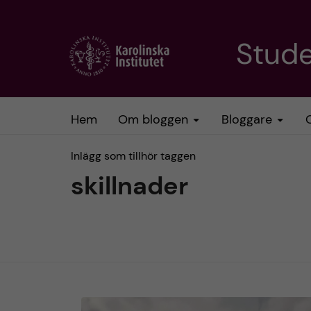
H
Stud
o
p
Hem
Om bloggen
Bloggare
p
Inlägg som tillhör taggen
a
skillnader
t
i
l
l