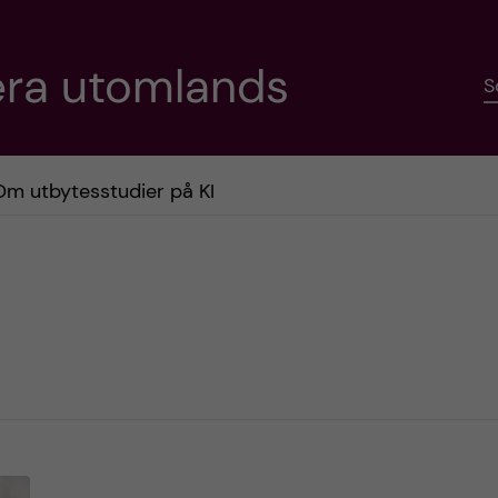
era utomlands
S
Om utbytesstudier på KI