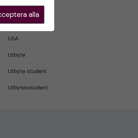
Studentliv
ceptera alla
Studier
USA
Utbyte
Utbyte student
Utbytesstudent