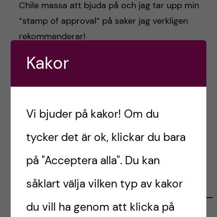
h
Chile massa att bjuda på och jag tar upp min
“stamp of approval” på saker jag verkligen
å
rekommenderar!
l
Kakor
l
Postad av
Mariela, Chile
e
LIVET SOM UTBYTESSTUDENT
RESOR OCH UPPLEVELSER
Vi bjuder på kakor! Om du
t
januari 26, 2024
0
tycker det är ok, klickar du bara
på "Acceptera alla". Du kan
såklart välja vilken typ av kakor
KATEGORIER
du vill ha genom att klicka på