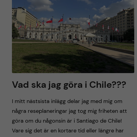
y
l
h
t
u
v
u
d
i
Vad ska jag göra i Chile???
n
I mitt nästsista inlägg delar jag med mig om
n
några reseplaneringar jag tog mig friheten att
göra om du någonsin är i Santiago de Chile!
e
Vare sig det är en kortare tid eller längre har