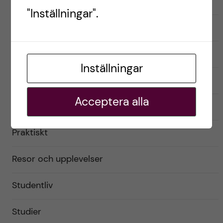
Australien
"Inställningar".
English
Exchange student
Inställningar
Förberedelser
Acceptera alla
Livet som utbytesstudent
Praktiskt
Resor och upplevelser
Studentliv
Studier