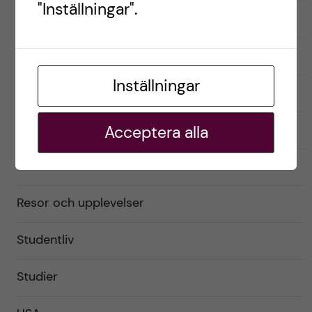
"Inställningar".
English
Exchange student
Inställningar
Förberedelser
Livet som utbytesstudent
Acceptera alla
Praktiskt
Resor och upplevelser
Studentliv
Studier