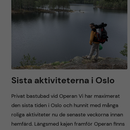
y
l
h
t
u
v
u
d
i
Sista aktiviteterna i Oslo
n
Privat bastubad vid Operan Vi har maximerat
n
den sista tiden i Oslo och hunnit med många
roliga aktiviteter nu de senaste veckorna innan
e
hemfärd. Längsmed kajen framför Operan finns