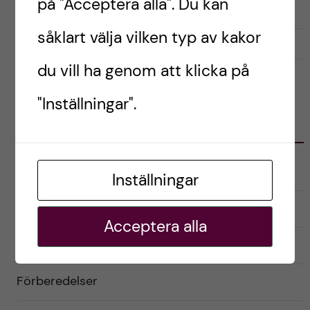
på "Acceptera alla". Du kan
såklart välja vilken typ av kakor
september 30, 2024
0
du vill ha genom att klicka på
"Inställningar".
KATEGORIER
Australien
Inställningar
English
Acceptera alla
Exchange student
Förberedelser