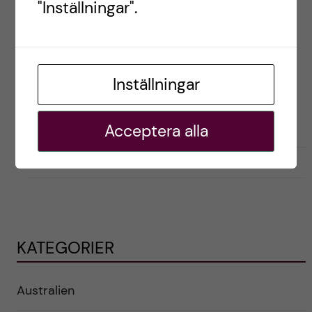
"Inställningar".
Postad av
Zoë, Australia
Inställningar
ENGLISH
FÖRBEREDELSER
LIVET SOM UTBYTESSTUDENT
PRAKTISKT
STUDENTLIV
Acceptera alla
februari 26, 2023
0
KATEGORIER
Australien