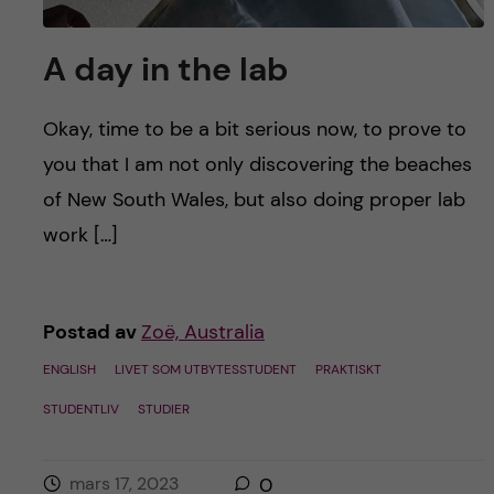
h
å
A day in the lab
l
Okay, time to be a bit serious now, to prove to
l
you that I am not only discovering the beaches
of New South Wales, but also doing proper lab
e
work […]
t
Postad av
Zoë, Australia
ENGLISH
LIVET SOM UTBYTESSTUDENT
PRAKTISKT
STUDENTLIV
STUDIER
mars 17, 2023
0