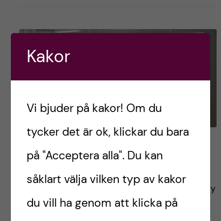
Kakor
Vi bjuder på kakor! Om du
tycker det är ok, klickar du bara
Finding the right balance
på "Acceptera alla". Du kan
Before coming to Sydney, I was kind of worried
såklart välja vilken typ av kakor
that I would not really have the time to properly
du vill ha genom att klicka på
enjoy the city and summer season while
pursuing a research project […]