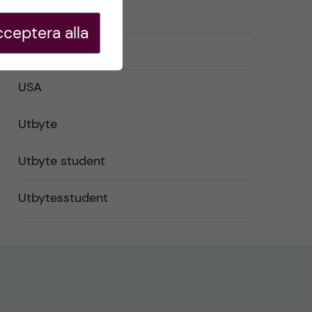
Studentliv
ceptera alla
Studier
USA
Utbyte
Utbyte student
Utbytesstudent