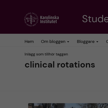
H
Stud
o
p
Hem
Om bloggen
Bloggare
p
Inlägg som tillhör taggen
a
clinical rotations
t
i
l
l