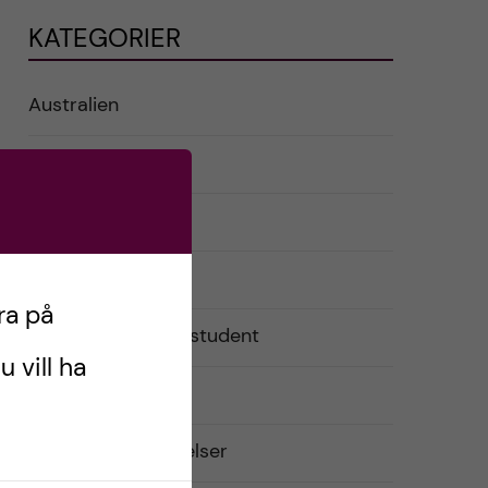
KATEGORIER
Australien
English
Exchange student
Förberedelser
ra på
Livet som utbytesstudent
u vill ha
Praktiskt
Resor och upplevelser