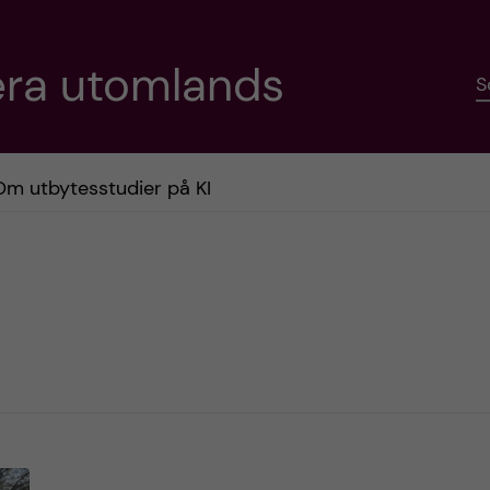
era utomlands
S
Om utbytesstudier på KI