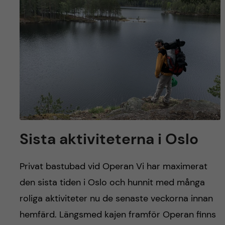
y
l
h
t
u
v
u
d
i
Sista aktiviteterna i Oslo
n
Privat bastubad vid Operan Vi har maximerat
n
den sista tiden i Oslo och hunnit med många
roliga aktiviteter nu de senaste veckorna innan
e
hemfärd. Längsmed kajen framför Operan finns