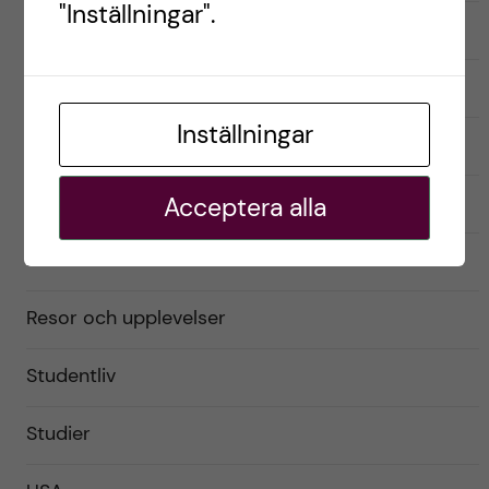
"Inställningar".
English
Exchange student
Inställningar
Förberedelser
Livet som utbytesstudent
Acceptera alla
Praktiskt
Resor och upplevelser
Studentliv
Studier