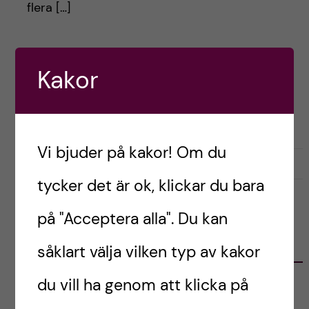
h
flera […]
å
l
Postad av
Ida, Norge
Kakor
LIVET SOM UTBYTESSTUDENT
RESOR OCH UPPLEVELSER
l
STUDENTLIV
e
Vi bjuder på kakor! Om du
t
maj 31, 2022
0
tycker det är ok, klickar du bara
på "Acceptera alla". Du kan
KATEGORIER
såklart välja vilken typ av kakor
du vill ha genom att klicka på
Australien