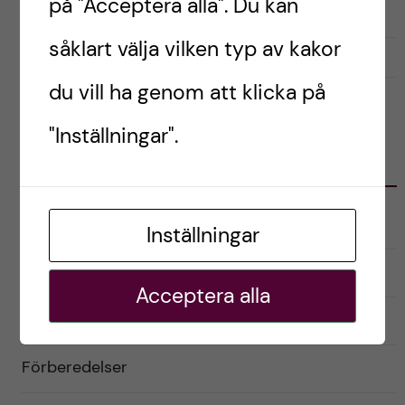
på "Acceptera alla". Du kan
såklart välja vilken typ av kakor
september 30, 2024
0
du vill ha genom att klicka på
"Inställningar".
KATEGORIER
Australien
Inställningar
English
Acceptera alla
Exchange student
Förberedelser