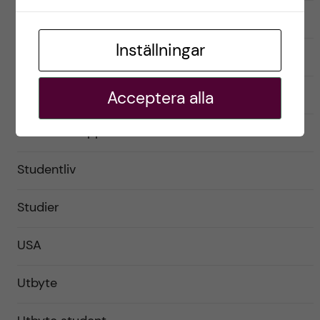
Förberedelser
Inställningar
Livet som utbytesstudent
Praktiskt
Acceptera alla
Resor och upplevelser
Studentliv
Studier
USA
Utbyte