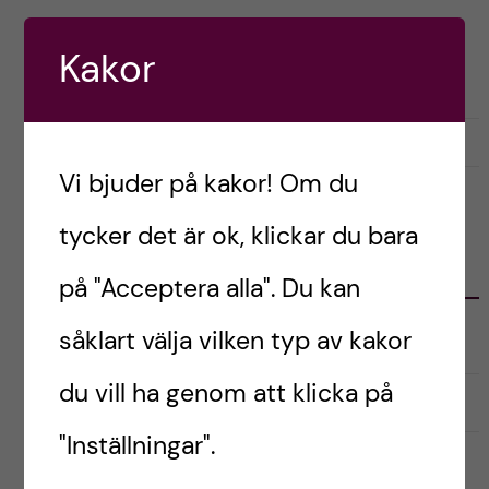
h
Postad av
Joseba, Irland
å
Kakor
ENGLISH
l
juni 29, 2026
0
l
Vi bjuder på kakor! Om du
e
tycker det är ok, klickar du bara
t
KATEGORIER
på "Acceptera alla". Du kan
såklart välja vilken typ av kakor
Australien
du vill ha genom att klicka på
English
"Inställningar".
Exchange student