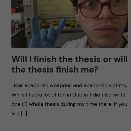
y
l
h
t
u
v
u
Will I finish the thesis or will
d
the thesis finish me?
i
Dear academic weapons and academic victims,
n
While I had a lot of fun in Dublin, I did also write
n
one (1) whole thesis during my time there. If you
are […]
e