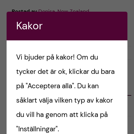
h
Postad av
Denisa, New Zealand
å
Kakor
ENGLISH
LIVET SOM UTBYTESSTUDENT
PRAKTISKT
l
STUDENTLIV
l
februari 5, 2023
3
Vi bjuder på kakor! Om du
e
tycker det är ok, klickar du bara
t
på "Acceptera alla". Du kan
KATEGORIER
såklart välja vilken typ av kakor
Australien
du vill ha genom att klicka på
English
"Inställningar".