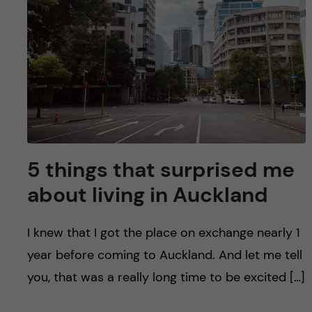
y
l
h
t
u
v
u
d
5 things that surprised me
i
about living in Auckland
n
I knew that I got the place on exchange nearly 1
n
year before coming to Auckland. And let me tell
e
you, that was a really long time to be excited […]