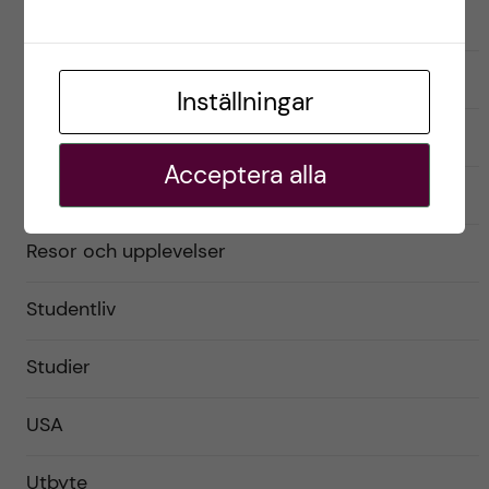
Exchange student
Förberedelser
Inställningar
Livet som utbytesstudent
Acceptera alla
Praktiskt
Resor och upplevelser
Studentliv
Studier
USA
Utbyte