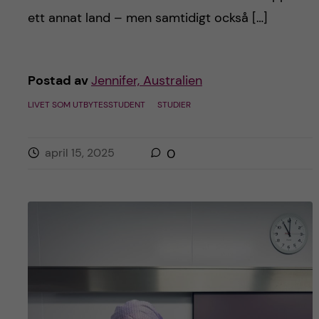
h
ett annat land – men samtidigt också […]
å
l
Postad av
Jennifer, Australien
l
LIVET SOM UTBYTESSTUDENT
STUDIER
e
april 15, 2025
0
t