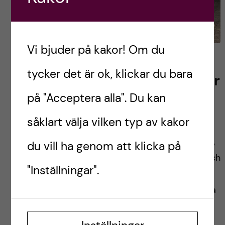
Vi bjuder på kakor! Om du
Det Bästa Av Uganda:
tycker det är ok, klickar du bara
Aktiviteter och Upplevelser
Du Inte Får Missa
på "Acceptera alla". Du kan
såklart välja vilken typ av kakor
om du någon gång får möjlighet att resa till
Uganda, tveka inte! Det är ett land som har allt,
du vill ha genom att klicka på
både det lugna och det livliga, det historiska och
"Inställningar".
det moderna… I detta inlägg får du följa med
mig och upptäcka alla de fantastiska och roliga
äventyren jag har upplevt här i Uganda.