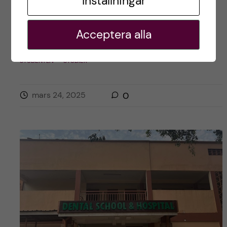
Inställningar
Postad av
Arej, Afrika
Acceptera alla
LIVET SOM UTBYTESSTUDENT
RESOR OCH UPPLEVELSER
STUDENTLIV
STUDIER
mars 24, 2025
0