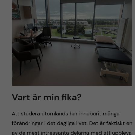
y
l
h
t
u
v
u
d
i
n
Vart är min fika?
n
Att studera utomlands har inneburit många
e
förändringar i det dagliga livet. Det är faktiskt en
av de mest intressanta delarna med att uppleva