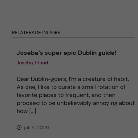
t
e
RELATERADE INLÄGG
r
n
Joseba’s super epic Dublin guide!
Joseba, Irland
a
t
Dear Dublin-goers, I’m a creature of habit.
As one, I like to curate a small rotation of
i
favorite places to frequent, and then
proceed to be unbelievably annoying about
v
how […]
e
juli 4, 2026
: