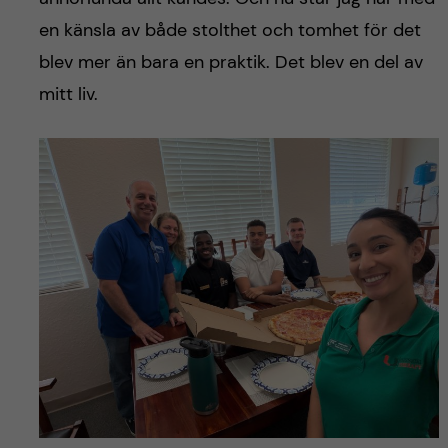
h
en känsla av både stolthet och tomhet för det
å
blev mer än bara en praktik. Det blev en del av
l
mitt liv.
l
e
t