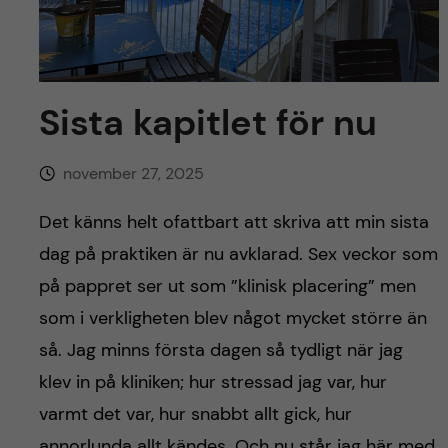
y
l
h
t
u
v
Sista kapitlet för nu
u
november 27, 2025
d
Det känns helt ofattbart att skriva att min sista
i
dag på praktiken är nu avklarad. Sex veckor som
på pappret ser ut som ”klinisk placering” men
n
som i verkligheten blev något mycket större än
n
så. Jag minns första dagen så tydligt när jag
klev in på kliniken; hur stressad jag var, hur
e
varmt det var, hur snabbt allt gick, hur
annorlunda allt kändes. Och nu står jag här med