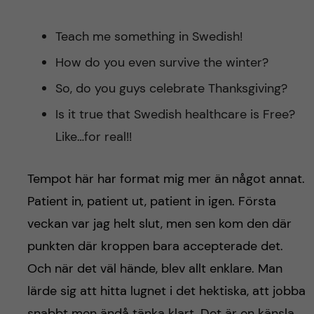
Teach me something in Swedish!
How do you even survive the winter?
So, do you guys celebrate Thanksgiving?
Is it true that Swedish healthcare is Free?
Like…for real!!
Tempot här har format mig mer än något annat.
Patient in, patient ut, patient in igen. Första
veckan var jag helt slut, men sen kom den där
punkten där kroppen bara accepterade det.
Och när det väl hände, blev allt enklare. Man
lärde sig att hitta lugnet i det hektiska, att jobba
snabbt men ändå tänka klart. Det är en känsla