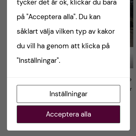
tycker det är ok, klickar du bara
på "Acceptera alla". Du kan
såklart välja vilken typ av kakor
du vill ha genom att klicka på
"Inställningar".
Framför kliniken efter en lång dag. Foto av Mohamed Kassem
Och även om praktiken är slut så känns det inte
som ett avslut. Mer som en början. Det kommer
Inställningar
fler upplevelser, fler tankar och fler bloggar för
det här är en resa som fortfarande pågår.
Acceptera alla
/Mohamed