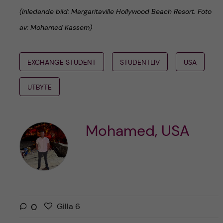
(Inledande bild: Margaritaville Hollywood Beach Resort. Foto
av: Mohamed Kassem)
EXCHANGE STUDENT
STUDENTLIV
USA
UTBYTE
Mohamed, USA
G
g
0
Gilla
6
i
i