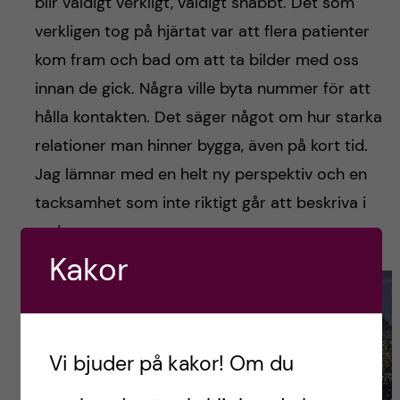
blir väldigt verkligt, väldigt snabbt. Det som
verkligen tog på hjärtat var att flera patienter
kom fram och bad om att ta bilder med oss
innan de gick. Några ville byta nummer för att
hålla kontakten. Det säger något om hur starka
relationer man hinner bygga, även på kort tid.
Jag lämnar med en helt ny perspektiv och en
tacksamhet som inte riktigt går att beskriva i
ord.
Kakor
Vi bjuder på kakor! Om du