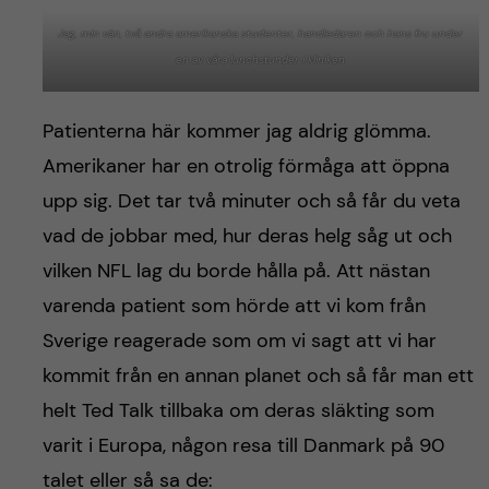
Jag, min vän, två andra amerikanska studenter, handledaren och hans fru under
en av våra lunchstunder i kliniken
Patienterna här kommer jag aldrig glömma.
Amerikaner har en otrolig förmåga att öppna
upp sig. Det tar två minuter och så får du veta
vad de jobbar med, hur deras helg såg ut och
vilken NFL lag du borde hålla på. Att nästan
varenda patient som hörde att vi kom från
Sverige reagerade som om vi sagt att vi har
kommit från en annan planet och så får man ett
helt Ted Talk tillbaka om deras släkting som
varit i Europa, någon resa till Danmark på 90
talet eller så sa de: