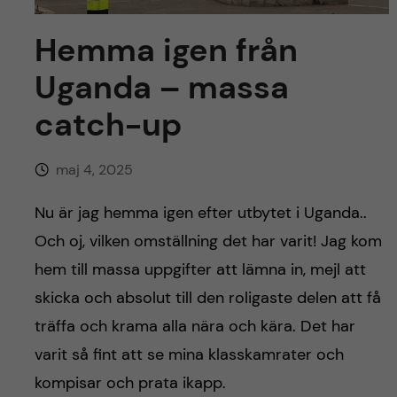
y
l
h
Hemma igen från
t
u
Uganda – massa
v
catch-up
u
maj 4, 2025
d
Nu är jag hemma igen efter utbytet i Uganda..
i
Och oj, vilken omställning det har varit! Jag kom
n
hem till massa uppgifter att lämna in, mejl att
skicka och absolut till den roligaste delen att få
n
träffa och krama alla nära och kära. Det har
e
varit så fint att se mina klasskamrater och
kompisar och prata ikapp.