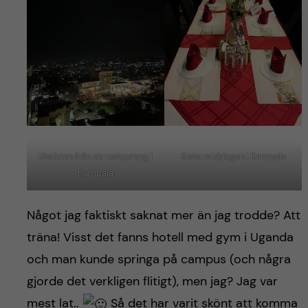
Utsikten från en restaurang i
Sista middagen i Kampala
Kampala
Något jag faktiskt saknat mer än jag trodde? Att
träna! Visst det fanns hotell med gym i Uganda
och man kunde springa på campus (och några
gjorde det verkligen flitigt), men jag? Jag var
mest lat..
Så det har varit skönt att komma