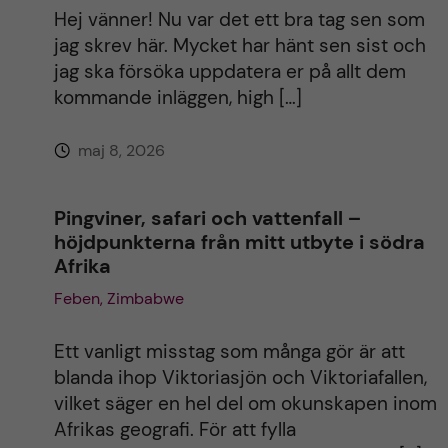
i
Hej vänner! Nu var det ett bra tag sen som
jag skrev här. Mycket har hänt sen sist och
v
jag ska försöka uppdatera er på allt dem
kommande inläggen, high […]
e
maj 8, 2026
:
Pingviner, safari och vattenfall –
höjdpunkterna från mitt utbyte i södra
Afrika
Feben, Zimbabwe
Ett vanligt misstag som många gör är att
blanda ihop Viktoriasjön och Viktoriafallen,
vilket säger en hel del om okunskapen inom
Afrikas geografi. För att fylla