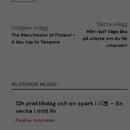
A
Nästa inlägg
Tidigare inlägg
Mitt råd? Våga åka
The Manchester of Finland –
l
på utbyte om du får
A day trip to Tampere
chansen!
t
e
r
RELATERADE INLÄGG
n
12h praktikdag och en spark i
– En
a
vecka i mitt liv
t
Paulina, Australien