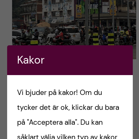
Kakor
Inledande bild: Trafiken i Kampala
AFRIKA
EXCHANGE STUDENT
INK-UTBYE
Vi bjuder på kakor! Om du
TANDLÄKARSTUDENT
UTBYTE
tycker det är ok, klickar du bara
UTBYTE I UGANDA
UTBYTESSTUDENT
på "Acceptera alla". Du kan
såklart välja vilken typ av kakor