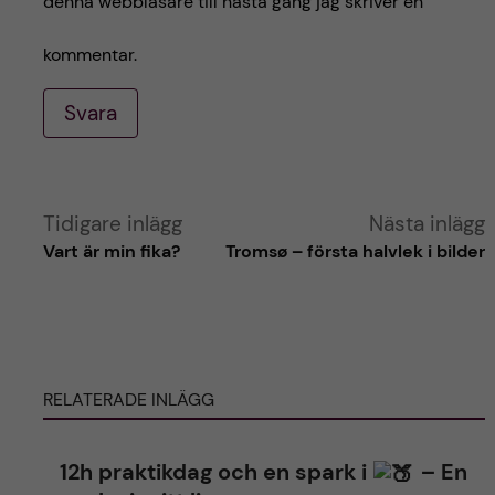
denna webbläsare till nästa gång jag skriver en
kommentar.
Svara
A
Tidigare inlägg
Nästa inlägg
Vart är min fika?
Tromsø – första halvlek i bilder
l
t
e
RELATERADE INLÄGG
r
12h praktikdag och en spark i
– En
n