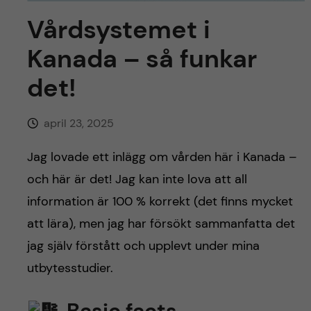
y
l
h
Vårdsystemet i
t
u
Kanada – så funkar
v
det!
u
april 23, 2025
d
Jag lovade ett inlägg om vården här i Kanada –
i
och här är det! Jag kan inte lova att all
information är 100 % korrekt (det finns mycket
n
att lära), men jag har försökt sammanfatta det
n
jag själv förstått och upplevt under mina
utbytesstudier.
e
Basic facts