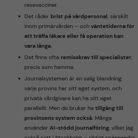
resevacciner.
Det råder
brist på vårdpersonal
, särskilt
inom primärvården – och
väntetiderna för
att träffa läkare eller få operation kan
vara långa
.
Det finns ofta
remisskrav till specialister
,
precis som hemma.
Journalsystemen är en salig blandning:
varje provins har sitt eget system, och
privata vårdgivare kan ha sitt eget
parallellt. Men de brukar ha
tillgång till
provinsens system också
. Många
använder
AI-stödd journalföring
, vilket jag
också sett i Stockholm – riktigt spännande!