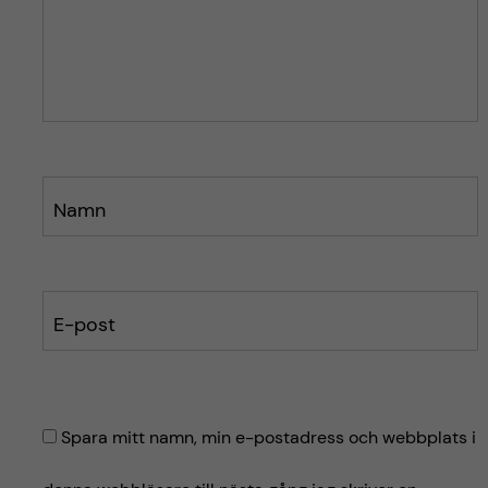
ä
ä
g
g
g
g
e
e
t
t
Namn
E-post
Spara mitt namn, min e-postadress och webbplats i