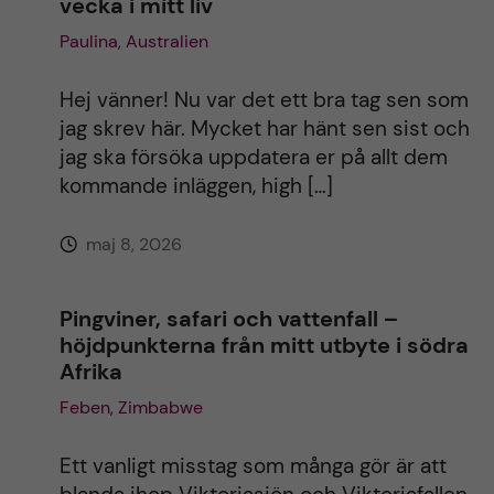
vecka i mitt liv
a
Paulina, Australien
t
Hej vänner! Nu var det ett bra tag sen som
jag skrev här. Mycket har hänt sen sist och
i
jag ska försöka uppdatera er på allt dem
kommande inläggen, high […]
v
maj 8, 2026
e
:
Pingviner, safari och vattenfall –
höjdpunkterna från mitt utbyte i södra
Afrika
Feben, Zimbabwe
Ett vanligt misstag som många gör är att