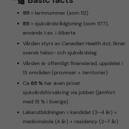
h
911
= larmnummer (som 112)
å
811
= sjukvårdsrådgivning (som 1177),
l
används t.ex. i Alberta
l
Vården styrs av
Canadian Health Act
, liknar
svensk hälso- och sjukvårdslag
e
Vården är offentligt finansierad, uppdelat i
t
13 områden (provinser + territorier)
Ca
65 %
har även privat
sjukvårdsförsäkring via jobbet (jämfört
med 15 % i Sverige)
Läkarutbildningen = kandidat (3–4 år) +
medicinskola (4 år) +
residency
(2–7 år)