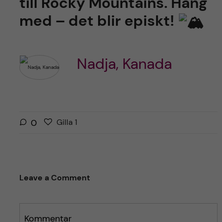
till Rocky Mountains. Häng
med – det blir episkt!
Nadja, Kanada
G
g
0
Gilla
1
i
i
l
l
l
l
a
a
Leave a Comment
r
i
i
n
n
l
l
Kommentar