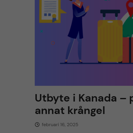
h
u
v
u
d
i
Utbyte i Kanada – 
n
annat krångel
n
februari 16, 2025
e