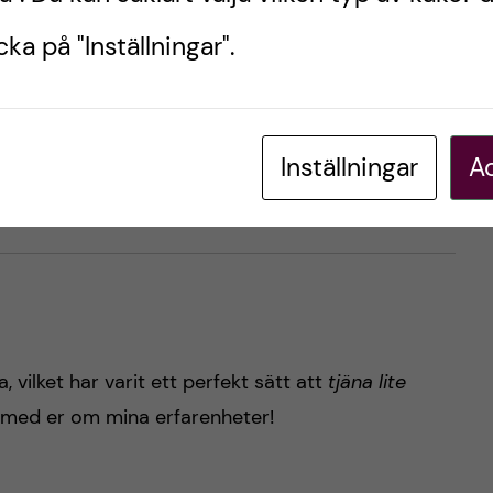
ka på "Inställningar".
 ansökningar, desto större chans att få något.
har tidiga deadlines – skriv upp viktiga datum
Inställningar
Ac
vilket har varit ett perfekt sätt att
tjäna lite
med er om mina erfarenheter!