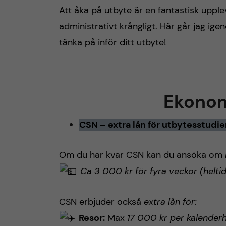
Att åka på utbyte är en fantastisk uppl
h
administrativt krångligt. Här går jag ige
å
tänka på inför ditt utbyte!
l
l
Ekonom
e
CSN – extra lån för utbytesstudie
t
Om du har kvar CSN kan du ansöka om
Ca 3 000 kr för fyra veckor (heltid
CSN erbjuder också
extra lån för:
Resor:
Max
17 000 kr per kalenderh