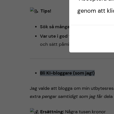
genom att klic
Tips!
Sök så många som möjligt!
Ju fler
Var ute i god tid.
Många stipendier 
och sätt påminnelser!
Bli KI-bloggare (som jag!)
Jag valde att blogga om min utbytesresa, 
extra pengar samtidigt som jag får
dela 
Ersättning:
Några tusen kronor