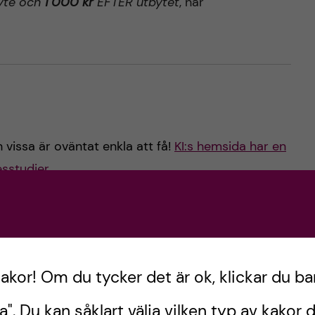
byte och
1 000 kr
EFTER utbytet
, när
 vissa är oväntat enkla att få!
KI:s hemsida har en
esstudier.
ss forskningsinriktning).
kakor! Om du tycker det är ok, klickar du ba
emer-förbundets stipendium för kvinnliga
a". Du kan såklart välja vilken typ av kakor d