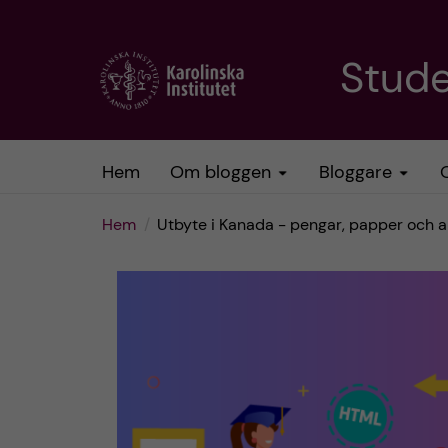
H
Stud
o
p
Hem
Om bloggen
Bloggare
p
Hem
Utbyte i Kanada - pengar, papper och a
a
t
i
l
l