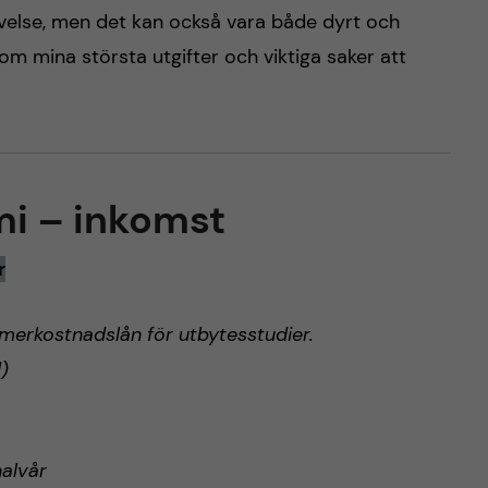
evelse, men det kan också vara både dyrt och
nom mina största utgifter och viktiga saker att
i – inkomst
r
merkostnadslån för utbytesstudier.
)
alvår