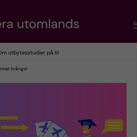
era utomlands
S
Om utbytesstudier på KI
nnat krångel