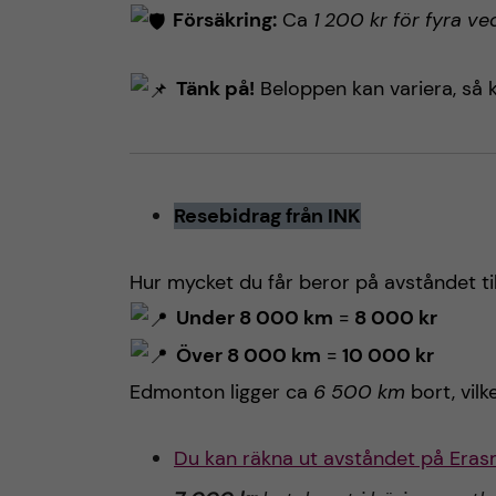
Försäkring:
Ca
1 200 kr för fyra ve
Tänk på!
Beloppen kan variera, så ko
Resebidrag från INK
Hur mycket du får beror på avståndet till
Under 8 000 km
=
8 000 kr
Över 8 000 km
=
10 000 kr
Edmonton ligger ca
6 500 km
bort, vilk
Du kan räkna ut avståndet på Era