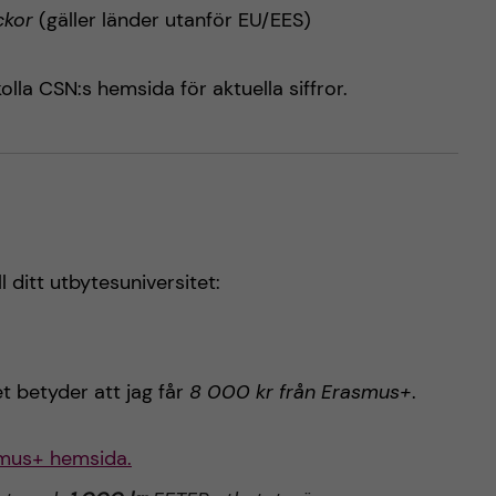
ckor
(gäller länder utanför EU/EES)
lla CSN:s hemsida för aktuella siffror.
 ditt utbytesuniversitet:
et betyder att jag får
8 000 kr från Erasmus+
.
smus+ hemsida.