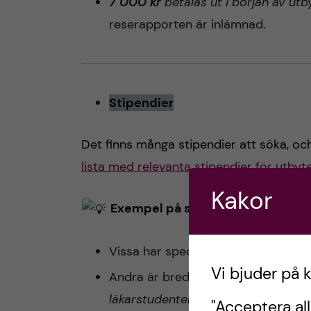
7 000 kr
betalas ut i början av ut
reserapporten är inlämnad.
Stipendier
Det finns många stipendier att söka, och
lista med relevanta stipendier för utbyt
Kakor
Exempel på stipendier:
Vissa har specifika krav (t.ex. en vi
Vi bjuder på 
Andra är bredare, som
Fredrika Br
läkarstudenter födda i Värmland.
"Acceptera all