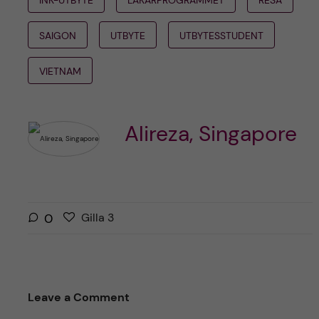
INK-UTBYTE
LÄKARPROGRAMMET
RESA
SAIGON
UTBYTE
UTBYTESSTUDENT
VIETNAM
Alireza, Singapore
G
g
0
Gilla
3
i
i
l
l
l
l
a
a
Leave a Comment
r
i