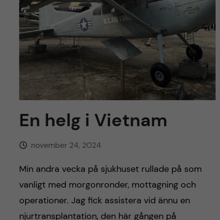
y
l
h
t
u
v
u
d
En helg i Vietnam
i
november 24, 2024
n
Min andra vecka på sjukhuset rullade på som
n
vanligt med morgonronder, mottagning och
e
operationer. Jag fick assistera vid ännu en
njurtransplantation, den här gången på