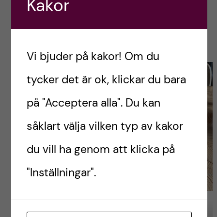
Kakor
Café Apartment – en stor byggnad med
massa kaféer, väldigt västerländskt men
väldigt gott.
Vi bjuder på kakor! Om du
tycker det är ok, klickar du bara
på "Acceptera alla". Du kan
såklart välja vilken typ av kakor
du vill ha genom att klicka på
"Inställningar".
Cu Chi Tunnels – och ett
Fika på Café Apartment.
försök från mig att komma