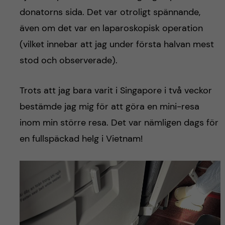
h
donatorns sida. Det var otroligt spännande,
å
även om det var en laparoskopisk operation
(vilket innebar att jag under första halvan mest
l
stod och observerade).
l
Trots att jag bara varit i Singapore i två veckor
e
bestämde jag mig för att göra en mini-resa
t
inom min större resa. Det var nämligen dags för
en fullspäckad helg i Vietnam!