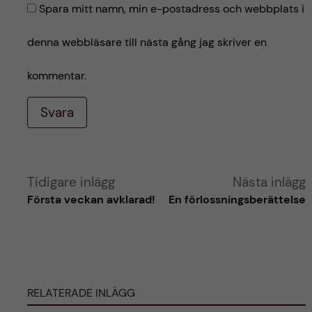
Spara mitt namn, min e-postadress och webbplats i
denna webbläsare till nästa gång jag skriver en
kommentar.
Svara
A
Tidigare inlägg
Nästa inlägg
Första veckan avklarad!
En förlossningsberättelse
l
t
e
RELATERADE INLÄGG
r