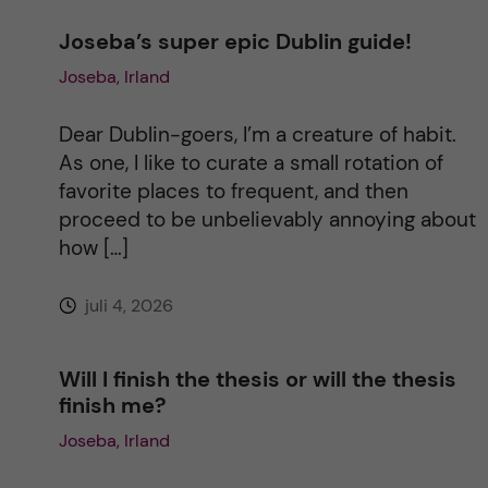
Joseba’s super epic Dublin guide!
n
Joseba, Irland
a
Dear Dublin-goers, I’m a creature of habit.
t
As one, I like to curate a small rotation of
favorite places to frequent, and then
i
proceed to be unbelievably annoying about
how […]
v
juli 4, 2026
e
:
Will I finish the thesis or will the thesis
finish me?
Joseba, Irland