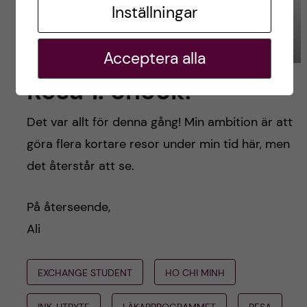
Inställningar
Foto: Alireza Rahimi
ner. Fastnade absolut när jag
skulle upp… Foto: Alireza
Rahimi
Acceptera alla
Resa 1: check!
Det var allt för denna gång! Min ambition är att
göra flera kortare resor under min tid här, men
det återstår att se.
På återseende,
Ali
EXCHANGE STUDENT
HO CHI MINH