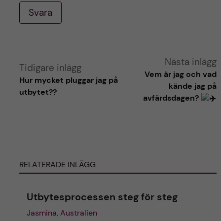
Svara
A
Nästa inlägg
Tidigare inlägg
Vem är jag och vad
Hur mycket pluggar jag på
l
kände jag på
utbytet??
avfärdsdagen?
t
e
r
RELATERADE INLÄGG
n
Utbytesprocessen steg för steg
a
Jasmina, Australien