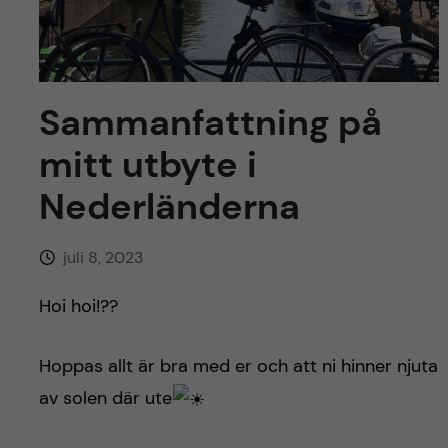
y
l
h
t
u
v
Sammanfattning på
mitt utbyte i
u
Nederländerna
d
i
juli 8, 2023
n
Hoi hoi!??
n
Hoppas allt är bra med er och att ni hinner njuta
e
av solen där ute