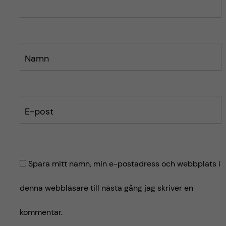
e
e
t
t
Namn
E-post
Spara mitt namn, min e-postadress och webbplats i
denna webbläsare till nästa gång jag skriver en
kommentar.