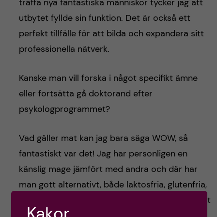
träffa nya fantastiska människor tycker jag att
utbytet fyllde sin funktion. Det är också ett
perfekt tillfälle för att bilda och expandera sitt
professionella nätverk.
Kanske man vill forska i något specifikt ämne
eller fortsätta gå doktorand efter
psykologprogrammet?
Vad gäller mat kan jag bara säga WOW, så
fantastiskt var det! Jag har personligen en
känslig mage jämfört med andra och där har
man gott alternativt, både laktosfria, glutenfria,
och det smakar fantastiskt! Super nöjd med det
Kakor
också.