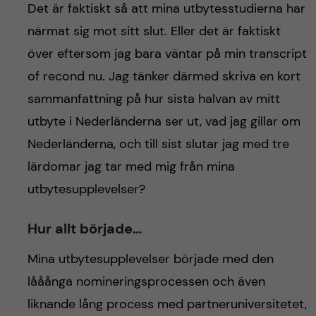
h
Det är faktiskt så att mina utbytesstudierna har
närmat sig mot sitt slut. Eller det är faktiskt
å
över eftersom jag bara väntar på min transcript
l
of recond nu. Jag tänker därmed skriva en kort
sammanfattning på hur sista halvan av mitt
l
utbyte i Nederländerna ser ut, vad jag gillar om
e
Nederländerna, och till sist slutar jag med tre
lärdomar jag tar med mig från mina
t
utbytesupplevelser?
Hur allt började…
Mina utbytesupplevelser började med den
lååånga nomineringsprocessen och även
liknande lång process med partneruniversitetet,