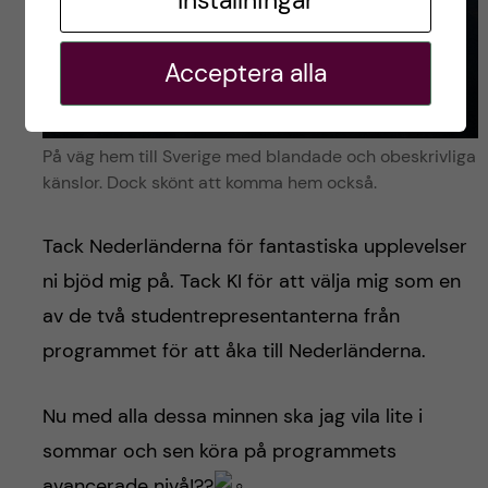
Inställningar
Acceptera alla
På väg hem till Sverige med blandade och obeskrivliga
känslor. Dock skönt att komma hem också.
Tack Nederländerna för fantastiska upplevelser
ni bjöd mig på. Tack KI för att välja mig som en
av de två studentrepresentanterna från
programmet för att åka till Nederländerna.
Nu med alla dessa minnen ska jag vila lite i
sommar och sen köra på programmets
avancerade nivå!??‍