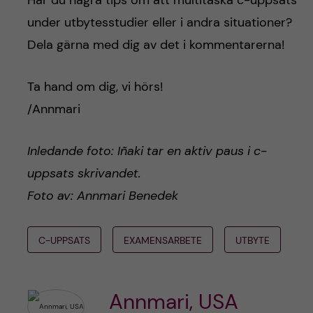
Har du några tips om att multitaska c-uppsats
under utbytesstudier eller i andra situationer?
Dela gärna med dig av det i kommentarerna!
Ta hand om dig, vi hörs!
/Annmari
Inledande foto: Iñaki tar en aktiv paus i c-
uppsats skrivandet.
Foto av: Annmari Benedek
C-UPPSATS
EXAMENSARBETE
UTBYTE
Annmari, USA