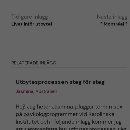
A
Tidigare inlägg
Nästa inlägg
Livet inför utbyte!
? Montréal ?
l
t
e
RELATERADE INLÄGG
r
Utbytesprocessen steg för steg
n
Jasmina, Australien
a
Hej! Jag heter Jasmina, pluggar termin sex
t
på psykologprogrammet vid Karolinska
Institutet och i följande inlägg kommer jag
i
att sammanfatta hur utbytesprocessen såg