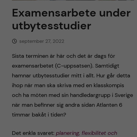
y
l
h
Examensarbete under
t
u
utbytesstudier
v
september 27, 2022
u
Sista terminen är här och det är dags för
d
examensarbetet (C-uppsatsen). Samtidigt
hamnar utbytesstudier mitt i allt. Hur går detta
i
ihop när man ska skriva med en klasskompis
n
och ha möten med sin handledargrupp i Sverige
när man befinner sig andra sidan Atlanten 6
n
timmar bakåt i tiden?
e
Det enkla svaret:
planering, flexibilitet och