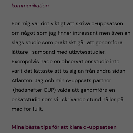
h
kommunikation
å
För mig var det viktigt att skriva c-uppsatsen
l
om något som jag finner intressant men även en
l
slags studie som praktiskt går att genomföra
lättare i samband med utbytesstudier.
e
Exempelvis hade en observationsstudie inte
t
varit det lättaste att ta sig an från andra sidan
Atlanten. Jag och min c-uppsats partner
(hädanefter CUP) valde att genomföra en
enkätstudie som vi i skrivande stund håller på
med för fullt.
Mina bästa tips för att klara c-uppsatsen