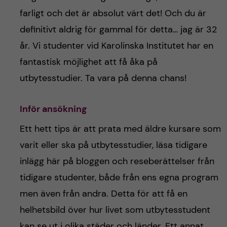
h
farligt och det är absolut värt det! Och du är
å
definitivt aldrig för gammal för detta… jag är 32
år. Vi studenter vid Karolinska Institutet har en
l
fantastisk möjlighet att få åka på
l
utbytesstudier. Ta vara på denna chans!
e
Inför ansökning
t
Ett hett tips är att prata med äldre kursare som
varit eller ska på utbytesstudier, läsa tidigare
inlägg här på bloggen och reseberättelser från
tidigare studenter, både från ens egna program
men även från andra. Detta för att få en
helhetsbild över hur livet som utbytesstudent
kan se ut i olika städer och länder. Ett annat