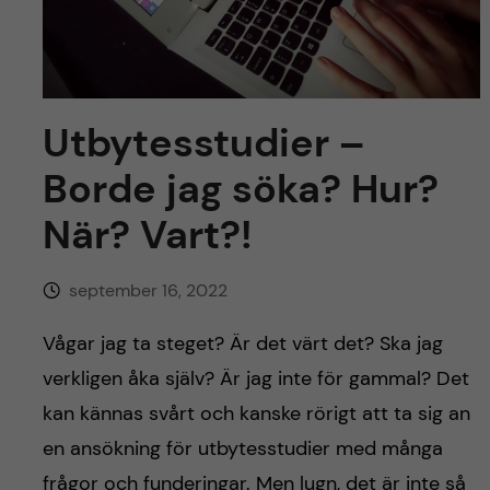
y
l
h
t
u
v
Utbytesstudier –
u
Borde jag söka? Hur?
När? Vart?!
d
i
september 16, 2022
n
Vågar jag ta steget? Är det värt det? Ska jag
verkligen åka själv? Är jag inte för gammal? Det
n
kan kännas svårt och kanske rörigt att ta sig an
e
en ansökning för utbytesstudier med många
frågor och funderingar. Men lugn, det är inte så