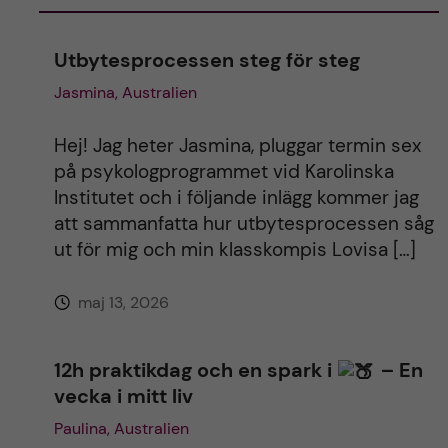
r
Utbytesprocessen steg för steg
n
Jasmina, Australien
a
Hej! Jag heter Jasmina, pluggar termin sex
t
på psykologprogrammet vid Karolinska
Institutet och i följande inlägg kommer jag
i
att sammanfatta hur utbytesprocessen såg
ut för mig och min klasskompis Lovisa […]
v
maj 13, 2026
e
:
12h praktikdag och en spark i
– En
vecka i mitt liv
Paulina, Australien