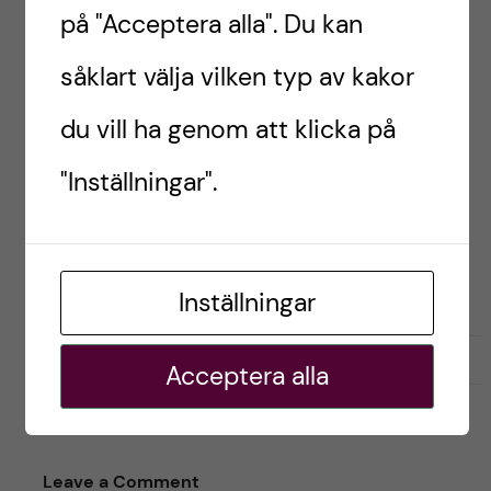
på "Acceptera alla". Du kan
ANSÖKAN
FLORIDA
såklart välja vilken typ av kakor
FYSIOTERAPEUTPROGRAMMET
INK-UTBYTE
du vill ha genom att klicka på
USA
UTBYTE
"Inställningar".
Annmari, USA
Inställningar
G
g
0
Gilla
2
Acceptera alla
i
i
l
l
l
l
a
a
Leave a Comment
r