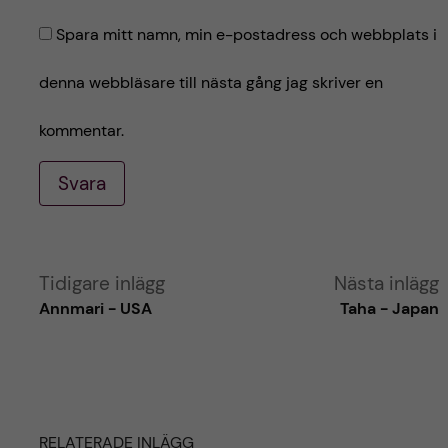
Spara mitt namn, min e-postadress och webbplats i
denna webbläsare till nästa gång jag skriver en
kommentar.
Svara
A
Tidigare inlägg
Nästa inlägg
Annmari - USA
Taha - Japan
l
t
e
RELATERADE INLÄGG