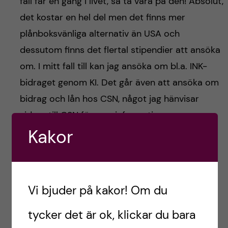
fall får en gång i livet, så ta vara på den! Absolut,
det kostar en hel del men det finns mer
plånboksvänliga alternativ än USA och
dessutom finns det flertal stipendier att ansöka
om. I mitt fall till kan jag ansöka om bl.a. INK-
bidraget genom KI. Det går även att ansöka om
bidrag och lån hos CSN, något jag hänvisar
vidare till CSN för mer information.
Kakor
Ta hand om dig, vi hörs!
/Annmari
Vi bjuder på kakor! Om du
Inledande foto: Annmari Benedek
tycker det är ok, klickar du bara