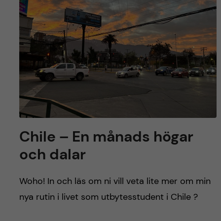
y
l
h
t
u
v
u
d
i
Chile – En månads högar
n
och dalar
n
Woho! In och läs om ni vill veta lite mer om min
e
nya rutin i livet som utbytesstudent i Chile ?