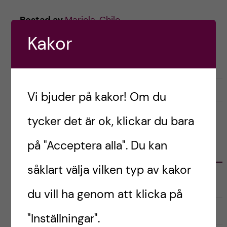
h
Postad av
Mariela, Chile
å
Kakor
LIVET SOM UTBYTESSTUDENT
RESOR OCH UPPLEVELSER
l
STUDENTLIV
STUDIER
l
oktober 16, 2023
0
Vi bjuder på kakor! Om du
e
tycker det är ok, klickar du bara
t
på "Acceptera alla". Du kan
KATEGORIER
såklart välja vilken typ av kakor
Australien
du vill ha genom att klicka på
English
"Inställningar".