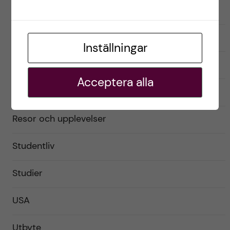
Exchange student
Förberedelser
Inställningar
Livet som utbytesstudent
Acceptera alla
Praktiskt
Resor och upplevelser
Studentliv
Studier
USA
Utbyte