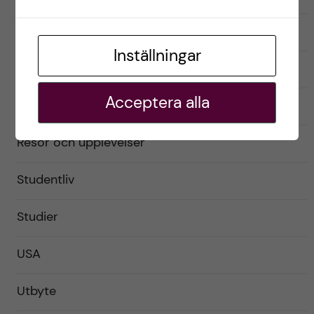
Förberedelser
Inställningar
Livet som utbytesstudent
Acceptera alla
Praktiskt
Resor och upplevelser
Studentliv
Studier
USA
Utbyte