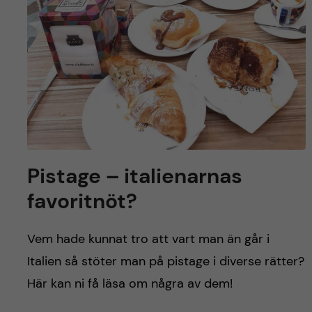
y
l
h
t
u
v
u
d
Pistage – italienarnas
i
favoritnöt?
n
Vem hade kunnat tro att vart man än går i
n
Italien så stöter man på pistage i diverse rätter?
e
Här kan ni få läsa om några av dem!