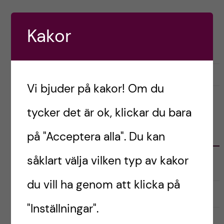
h
å
Postad av
Ganna, Italien
Kakor
RESOR OCH UPPLEVELSER
l
l
april 20, 2022
1
Vi bjuder på kakor! Om du
e
tycker det är ok, klickar du bara
t
KATEGORIER
på "Acceptera alla". Du kan
såklart välja vilken typ av kakor
Australien
du vill ha genom att klicka på
English
"Inställningar".
Exchange student