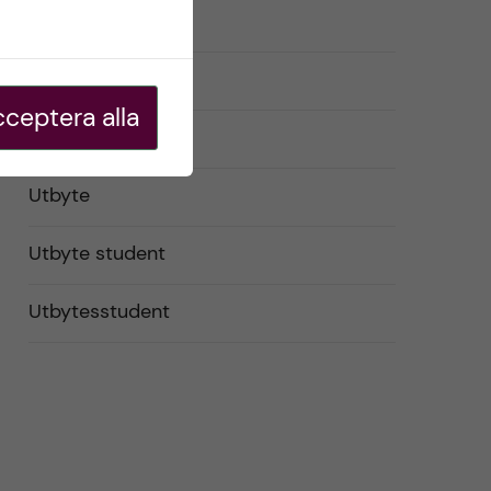
Studentliv
Studier
ceptera alla
USA
Utbyte
Utbyte student
Utbytesstudent