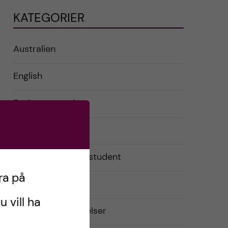
KATEGORIER
Australien
English
Exchange student
Förberedelser
Livet som utbytesstudent
ra på
Praktiskt
u vill ha
Resor och upplevelser