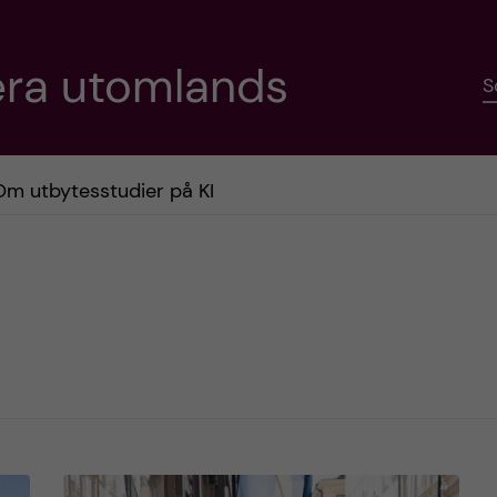
era utomlands
S
Om utbytesstudier på KI