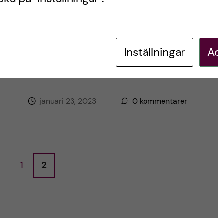
i Universiteit Leiden! ??
Inställningar
Ac
Postad av
Amadea, Nederländerna
LIVET SOM UTBYTESSTUDENT
STUDENTLIV
januari 23, 2023
0
kommentarer
1
2