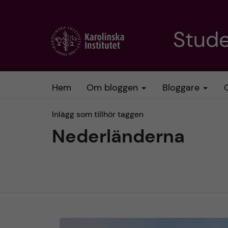
H
Stud
o
p
Hem
Om bloggen
Bloggare
p
Inlägg som tillhör taggen
a
Nederländerna
t
i
l
l