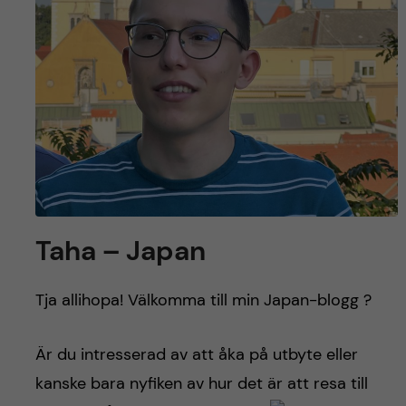
y
l
h
t
u
v
u
d
i
Taha – Japan
n
Tja allihopa! Välkomma till min Japan-blogg ?
n
Är du intresserad av att åka på utbyte eller
e
kanske bara nyfiken av hur det är att resa till