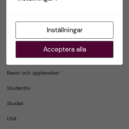
Exchange student
Förberedelser
Inställningar
Livet som utbytesstudent
Acceptera alla
Praktiskt
Resor och upplevelser
Studentliv
Studier
USA