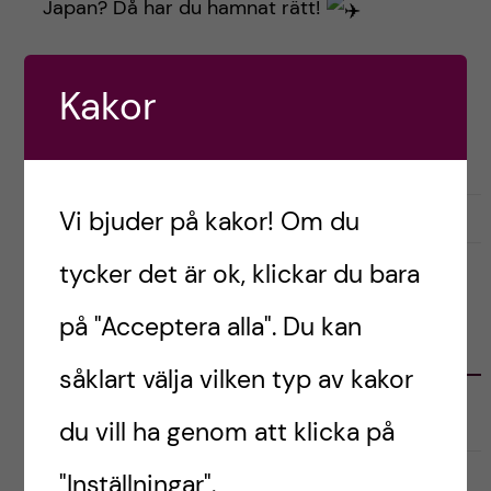
h
Japan? Då har du hamnat rätt!
å
Kakor
l
Postad av
Taha, Japan
FÖRBEREDELSER
l
e
Vi bjuder på kakor! Om du
september 19, 2022
2
t
tycker det är ok, klickar du bara
på "Acceptera alla". Du kan
KATEGORIER
såklart välja vilken typ av kakor
Australien
du vill ha genom att klicka på
English
"Inställningar".