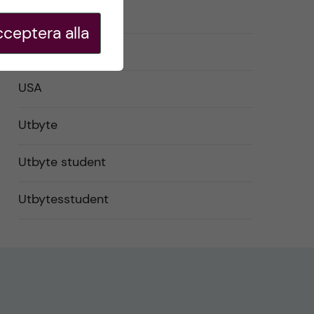
Studentliv
ceptera alla
Studier
USA
Utbyte
Utbyte student
Utbytesstudent