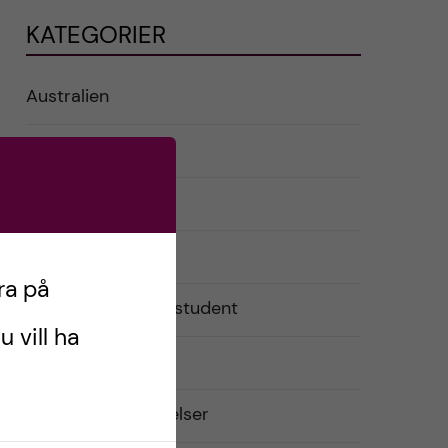
KATEGORIER
Australien
English
Exchange student
Förberedelser
ra på
Livet som utbytesstudent
u vill ha
Praktiskt
Resor och upplevelser