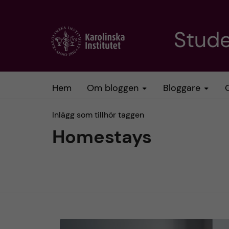
H
Stud
o
p
Hem
Om bloggen
Bloggare
p
Inlägg som tillhör taggen
a
Homestays
t
i
l
l