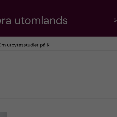
era utomlands
S
Om utbytesstudier på KI