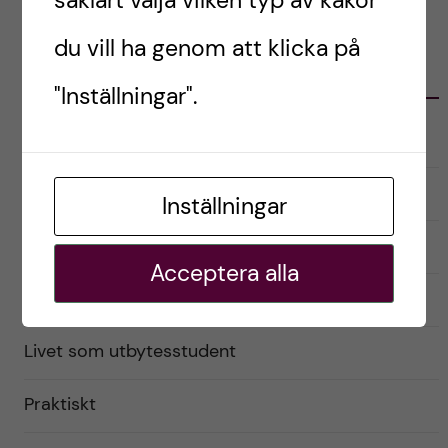
såklart välja vilken typ av kakor
du vill ha genom att klicka på
KATEGORIER
"Inställningar".
Australien
English
Inställningar
Exchange student
Acceptera alla
Förberedelser
Livet som utbytesstudent
Praktiskt