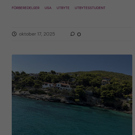
h
FÖRBEREDELSER
USA
UTBYTE
UTBYTESSTUDENT
å
l
oktober 17, 2025
0
l
e
t