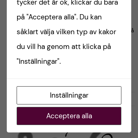
tycker det är ok, klickar du bara
Har du funderat på att åka på utbyte men vet
på "Acceptera alla". Du kan
inte riktigt hur det går till? Är
utbytesdrömmarna just det, bara drömmar? Då
såklart välja vilken typ av kakor
har du kommit helt rätt! Inom vården […]
du vill ha genom att klicka på
"Inställningar".
Postad av
Alireza, Singapore
FÖRBEREDELSER
PRAKTISKT
Inställningar
oktober 22, 2024
0
Acceptera alla