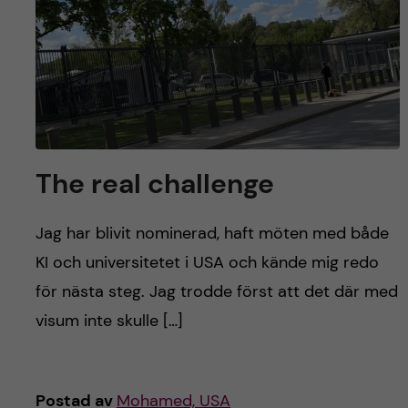
y
l
h
t
u
v
u
The real challenge
d
i
Jag har blivit nominerad, haft möten med både
KI och universitetet i USA och kände mig redo
n
för nästa steg. Jag trodde först att det där med
n
visum inte skulle […]
e
Postad av
Mohamed, USA