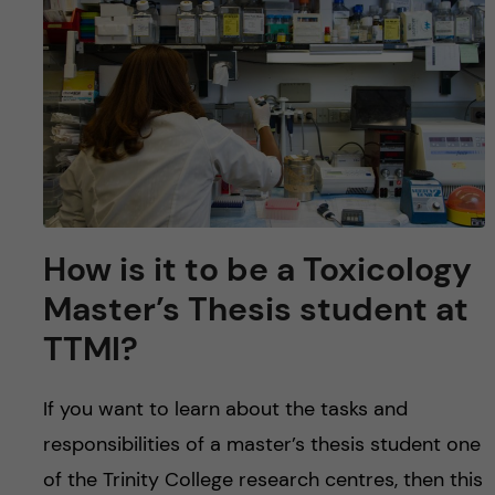
y
l
h
t
u
v
u
d
How is it to be a Toxicology
i
Master’s Thesis student at
n
TTMI?
n
If you want to learn about the tasks and
e
responsibilities of a master’s thesis student one
of the Trinity College research centres, then this