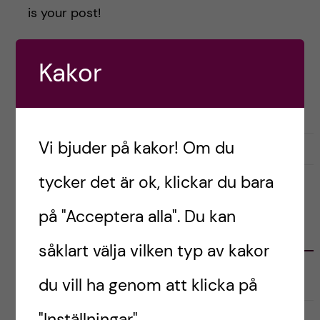
h
is your post!
å
Kakor
l
Postad av
Oneka, Ireland
l
STUDENTLIV
STUDIER
e
Vi bjuder på kakor! Om du
april 18, 2022
0
t
tycker det är ok, klickar du bara
på "Acceptera alla". Du kan
KATEGORIER
såklart välja vilken typ av kakor
Australien
du vill ha genom att klicka på
"Inställningar".
English