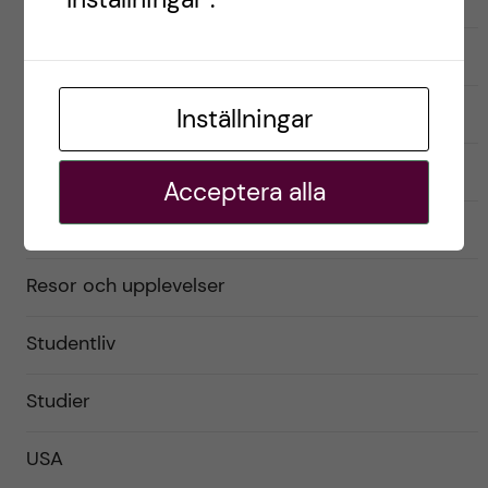
Exchange student
Förberedelser
Inställningar
Livet som utbytesstudent
Acceptera alla
Praktiskt
Resor och upplevelser
Studentliv
Studier
USA