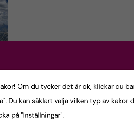
ng
kakor! Om du tycker det är ok, klickar du ba
a". Du kan såklart välja vilken typ av kakor d
ch
ka på "Inställningar".
cka
,