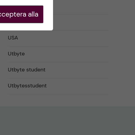
Studentliv
ceptera alla
Studier
USA
Utbyte
Utbyte student
Utbytesstudent