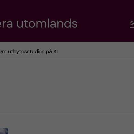
era utomlands
S
Om utbytesstudier på KI