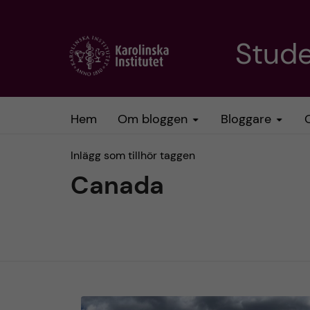
H
Stud
o
p
Hem
Om bloggen
Bloggare
p
Inlägg som tillhör taggen
a
Canada
t
i
l
l