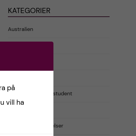
KATEGORIER
Australien
English
Exchange student
Förberedelser
ra på
Livet som utbytesstudent
u vill ha
Praktiskt
Resor och upplevelser