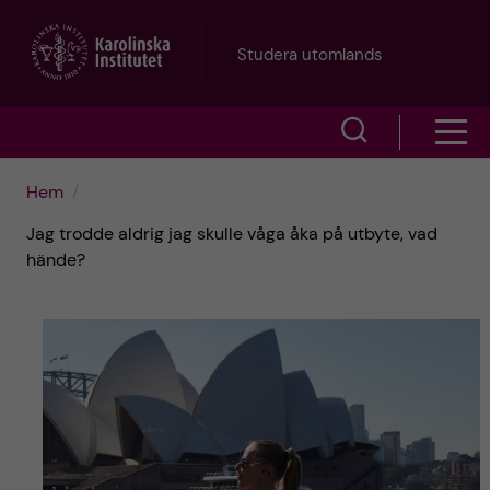
H
Studera utomlands
o
V
V
p
i
i
p
Hem
s
Jag trodde aldrig jag skulle våga åka på utbyte, vad
s
a
a
hände?
a
s
t
ö
m
i
k
e
l
f
n
l
ä