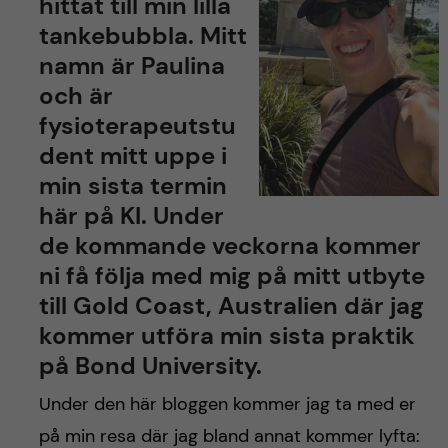
h
hittat till min lilla
tankebubbla. Mitt
å
namn är Paulina
och är
l
fysioterapeutstu
l
dent mitt uppe i
min sista termin
e
här på KI. Under
t
de kommande veckorna kommer
ni få följa med mig på mitt utbyte
till Gold Coast, Australien där jag
kommer utföra min sista praktik
på Bond University.
Under den här bloggen kommer jag ta med er
på min resa där jag bland annat kommer lyfta: