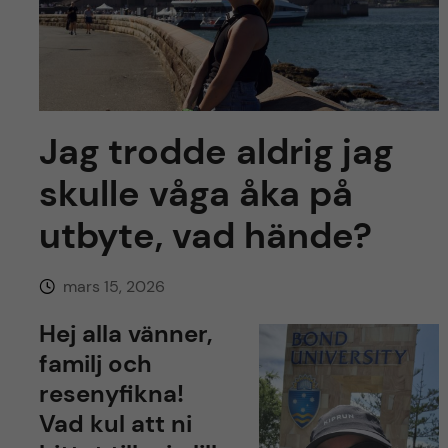
y
l
h
t
u
v
Jag trodde aldrig jag
u
skulle våga åka på
d
utbyte, vad hände?
i
mars 15, 2026
n
Hej alla vänner,
n
familj och
resenyfikna!
e
Vad kul att ni