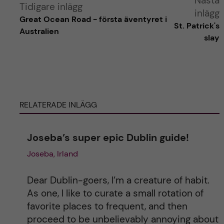
Nästa
Tidigare inlägg
inlägg
Great Ocean Road - första äventyret i
l
St. Patrick's
Australien
slay
t
e
r
RELATERADE INLÄGG
n
Joseba’s super epic Dublin guide!
a
Joseba, Irland
t
Dear Dublin-goers, I’m a creature of habit.
i
As one, I like to curate a small rotation of
favorite places to frequent, and then
v
proceed to be unbelievably annoying about