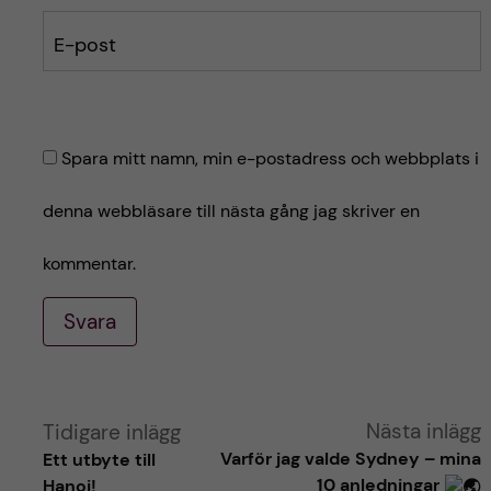
E-post
Spara mitt namn, min e-postadress och webbplats i
denna webbläsare till nästa gång jag skriver en
kommentar.
Svara
A
Nästa inlägg
Tidigare inlägg
Varför jag valde Sydney – mina
Ett utbyte till
l
10 anledningar
Hanoi!