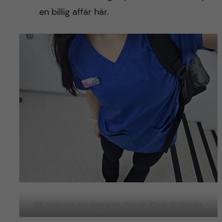
en billig affär här.
Blå bussarong och yogapants.
Foto av: Nicole Bäckström