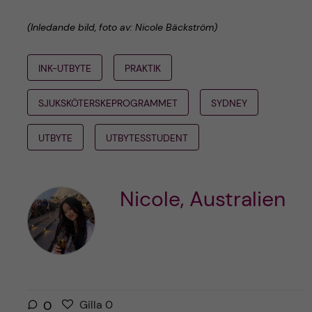
(Inledande bild, foto av: Nicole Bäckström)
INK-UTBYTE
PRAKTIK
SJUKSKÖTERSKEPROGRAMMET
SYDNEY
UTBYTE
UTBYTESSTUDENT
Nicole, Australien
G
g
0
Gilla
0