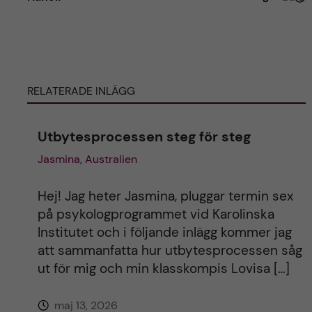
t
e
RELATERADE INLÄGG
r
n
Utbytesprocessen steg för steg
Jasmina, Australien
a
t
Hej! Jag heter Jasmina, pluggar termin sex
på psykologprogrammet vid Karolinska
i
Institutet och i följande inlägg kommer jag
att sammanfatta hur utbytesprocessen såg
v
ut för mig och min klasskompis Lovisa […]
e
maj 13, 2026