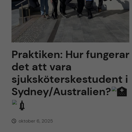
y
l
h
t
u
v
u
Praktiken: Hur fungerar
d
det att vara
i
sjuksköterskestudent i
Sydney/Australien?
n
n
e
oktober 6, 2025