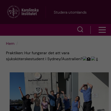
H
Studera utomlands
o
V
V
p
i
i
p
Hem
s
Praktiken: Hur fungerar det att vara
s
a
a
sjuksköterskestudent i Sydney/Australien?
a
s
t
ö
m
i
k
e
l
f
n
l
ä