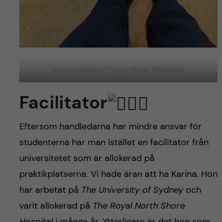
Svarta läderskor.
Foto av: Nicole Bäckström
Facilitator
Eftersom handledarna har mindre ansvar för
studenterna har man istället en facilitator från
universitetet som är allokerad på
praktikplatserna. Vi hade äran att ha Karina. Hon
har arbetat på
The University of Sydney
och
varit allokerad på
The Royal North Shore
Hospital
i många år. Ytterligare är det hon som