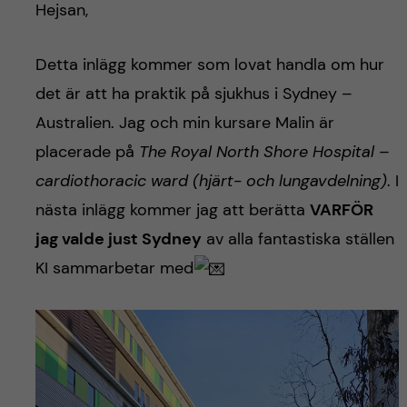
h
Hejsan,
å
Detta inlägg kommer som lovat handla om hur
l
det är att ha praktik på sjukhus i Sydney –
Australien. Jag och min kursare Malin är
l
placerade på
The Royal North Shore Hospital –
e
cardiothoracic ward (hjärt- och lungavdelning)
. I
nästa inlägg kommer jag att berätta
VARFÖR
t
jag valde just Sydney
av alla fantastiska ställen
KI sammarbetar med