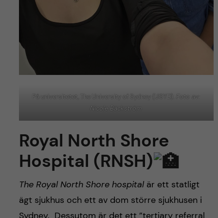
På universitetet, The University of Sydney (USYD).
Foto av:
Nicole Bäckström
Royal North Shore
Hospital (RNSH)
The Royal North Shore hospital
är ett statligt
ägt sjukhus och ett av dom större sjukhusen i
Sydney. Dessutom är det ett ”tertiary referral