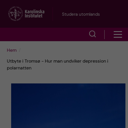
H
Studera utomlands
o
V
V
p
i
i
p
Hem
s
Utbyte i Tromsø - Hur man undviker depression i
s
a
a
polarnatten
a
s
t
ö
m
i
k
e
l
f
n
l
ä