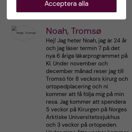
till butiker och civilisation.
Acceptera alla
Noah, Tromsø
Hej! Jag heter Noah, jag är 24 år
och jag läser termin 7 på det
nya 6 åriga läkarprogrammet på
KI. Under november och
december månad reser jag till
Tromsö för 8 veckors kirurg och
ortopedplacering och ni
kommer att få följa mig på min
resa. Jag kommer att spendera
5 veckor på Kirurgen på Norges
Arktiske Universitetssjukhus
och 3 veckor på ortopeden.