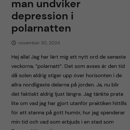
h
man undviker
depression i
å
polarnatten
l
l
november 30, 2024
e
Hej alla! Jag har lärt mig ett nytt ord de senaste
veckorna, ”polarnatt”. Det som avses är den tid
t
då solen aldrig stiger upp över horisonten i de
allra nordligaste delarna på jorden. Ja, nu blir
det faktiskt aldrig ljust längre. Jag tänkte prata
lite om vad jag har gjort utanför praktiken hittills
för att stanna på gott humör, hur jag spenderar
min tid och vad som erbjuds i en stad som