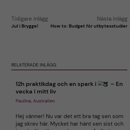
A
Tidigare inlägg
Nästa inlägg
Jul i Brygge!
How to: Budget för utbytesstudier
l
t
e
RELATERADE INLÄGG
r
12h praktikdag och en spark i
– En
n
vecka i mitt liv
a
Paulina, Australien
t
Hej vänner! Nu var det ett bra tag sen som
jag skrev här. Mycket har hänt sen sist och
i