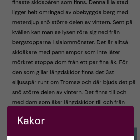
finaste skidspåren som finns. Denna lilla stad
ligger helt omringad av obebyggda berg med
meterdjup snö större delen av vintern. Sent på
kvällen kan man se lysen röra sig ned från
bergstopparna i slalommönster. Det är alltså
skidåkare med pannlampor som inte låter
mörkret stoppa dom från ett par fina åk. För
den som gillar längdskidor finns det 3st
elljusspår runt om Tromsø och där bjuds det på
snö större delen av vintern. Det finns till och
med dom som åker längdskidor till och från
jobbet.
Kakor
Varje dag påväg hem