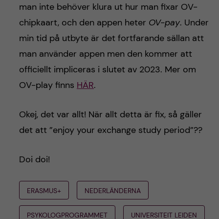
man inte behöver klura ut hur man fixar OV-
chipkaart, och den appen heter
OV-pay
. Under
min tid på utbyte är det fortfarande sällan att
man använder appen men den kommer att
officiellt impliceras i slutet av 2023. Mer om
OV-play finns
HÄR
.
Okej, det var allt! När allt detta är fix, så gäller
det att ”enjoy your exchange study period”??
Doi doi!
ERASMUS+
NEDERLÄNDERNA
PSYKOLOGPROGRAMMET
UNIVERSITEIT LEIDEN