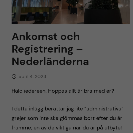
y
l
h
t
u
v
Ankomst och
Registrering –
u
Nederländerna
d
i
april 4, 2023
n
Halo iedereen! Hoppas allt är bra med er?
n
I detta inlägg berättar jag lite ”administrativa”
e
grejer som inte ska glömmas bort efter du är
framme; en av de viktiga när du är på utbyte!