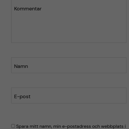
n
l
l
Kommentar
ä
ä
g
g
g
g
e
e
t
t
Namn
E-post
Spara mitt namn, min e-postadress och webbplats i