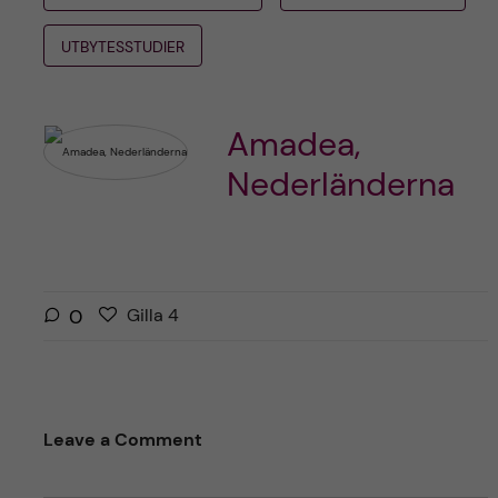
UTBYTESSTUDIER
Amadea,
Nederländerna
G
g
0
Gilla
4
i
i
l
l
l
l
a
a
Leave a Comment
r
i
i
n