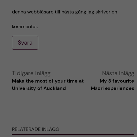
denna webbläsare till nästa gång jag skriver en
kommentar.
Svara
A
Tidigare inlägg
Nästa inlägg
Make the most of your time at
My 3 favourite
l
University of Auckland
Māori experiences
t
e
RELATERADE INLÄGG
r