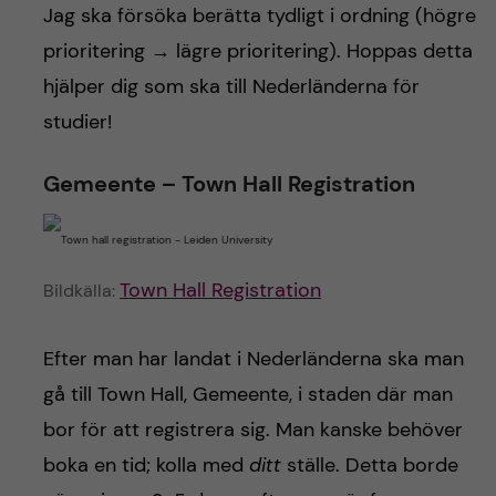
h
Jag ska försöka berätta tydligt i ordning (högre
å
prioritering → lägre prioritering). Hoppas detta
hjälper dig som ska till Nederländerna för
l
studier!
l
Gemeente – Town Hall Registration
e
t
Town Hall Registration
Bildkälla:
Efter man har landat i Nederländerna ska man
gå till Town Hall, Gemeente, i staden där man
bor för att registrera sig. Man kanske behöver
boka en tid; kolla med
ditt
ställe. Detta borde