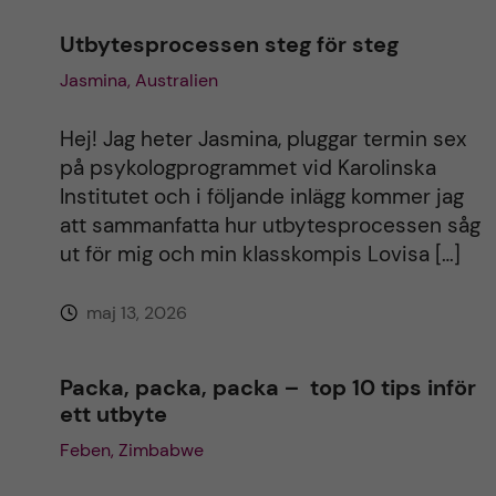
n
Utbytesprocessen steg för steg
Jasmina, Australien
a
t
Hej! Jag heter Jasmina, pluggar termin sex
på psykologprogrammet vid Karolinska
i
Institutet och i följande inlägg kommer jag
att sammanfatta hur utbytesprocessen såg
v
ut för mig och min klasskompis Lovisa […]
e
maj 13, 2026
:
Packa, packa, packa – top 10 tips inför
ett utbyte
Feben, Zimbabwe