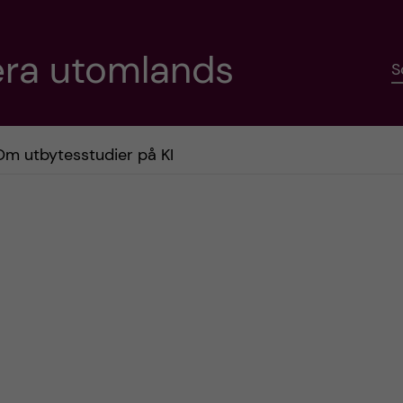
era utomlands
S
Om utbytesstudier på KI