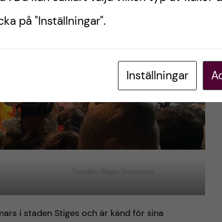
ka på "Inställningar".
Inställningar
Ac
Paraden i Sitges Karnevalen
 mars i staden Stiges och är känd för sina