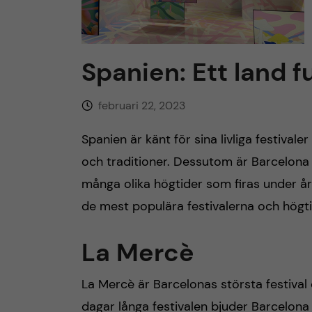
h
u
Spanien: Ett land fu
v
februari 22, 2023
u
Spanien är känt för sina livliga festivale
och traditioner. Dessutom är Barcelona 
d
många olika högtider som firas under å
i
de mest populära festivalerna och högt
n
La Mercè
n
La Mercè är Barcelonas största festival
e
dagar långa festivalen bjuder Barcelona 