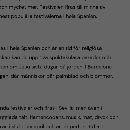
ch mycket mer. Festivalen firas till minne av
st populära festivalerna i hela Spanien.
s i hela Spanien och är en tid för religiösa
ckan kan du uppleva spektakulära parader och
orien om Jesu sista dagar på jorden. I Barcelona
agen, där människor bär palmblad och blommor.
da festivaler och firas i Sevilla, men även i
ärgglada tält, flamencodans, musik, mat, dryck och
ras i slutet av april och är en perfekt tid att