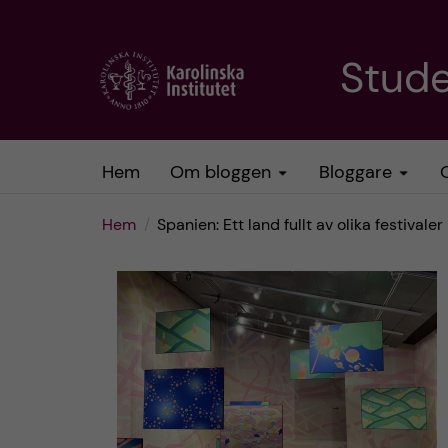
H
Stud
o
p
Hem
Om bloggen
Bloggare
p
Hem
Spanien: Ett land fullt av olika festivaler
a
t
i
l
l