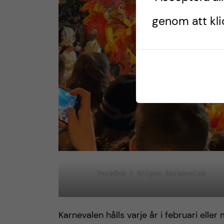
genom att klic
Paraden i Sitges karnevalen
Karnevalen hålls varje år i februari eller