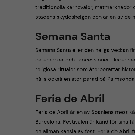
traditionella karnevaler, matmarknader o
h
stadens skyddshelgon och är en av de me
å
Semana Santa
l
Semana Santa eller den heliga veckan fira
l
ceremonier och processioner. Under ve
e
religiösa ritualer som återberättar hist
hålls också en stor parad på Palmsond
t
Feria de Abril
Feria de Abril är en av Spaniens mest kän
Barcelona. Festivalen är känd för sina f
en allmän känsla av fest. Feria de Abril fi