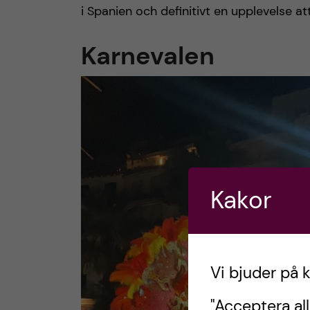
i Spanien och definitivt en upplevelse at
Karnevalen
Kakor
Vi bjuder på 
"Acceptera all