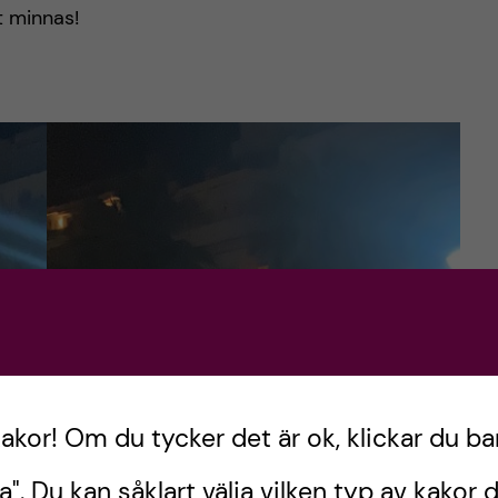
t minnas!
kakor! Om du tycker det är ok, klickar du ba
a". Du kan såklart välja vilken typ av kakor d