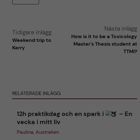
A
Nästa inlägg
Tidigare inlägg
How is it to be a Toxicology
Weekend trip to
l
Master's Thesis student at
Kerry
TTMI?
t
e
r
RELATERADE INLÄGG
n
12h praktikdag och en spark i
– En
a
vecka i mitt liv
t
Paulina, Australien