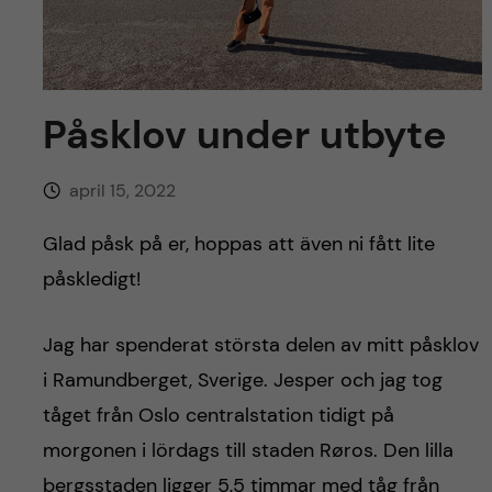
y
l
h
t
u
v
Påsklov under utbyte
u
april 15, 2022
d
Glad påsk på er, hoppas att även ni fått lite
i
påskledigt!
n
Jag har spenderat största delen av mitt påsklov
i Ramundberget, Sverige. Jesper och jag tog
n
tåget från Oslo centralstation tidigt på
e
morgonen i lördags till staden Røros. Den lilla
bergsstaden ligger 5,5 timmar med tåg från