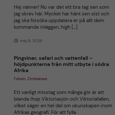
i
Hej vänner! Nu var det ett bra tag sen som
jag skrev här. Mycket har hänt sen sist och
v
jag ska försöka uppdatera er på allt dem
kommande inläggen, high […]
e
maj 8, 2026
:
Pingviner, safari och vattenfall –
höjdpunkterna från mitt utbyte i södra
Afrika
Feben, Zimbabwe
Ett vanligt misstag som många gör är att
blanda ihop Viktoriasjön och Viktoriafallen,
vilket säger en hel del om okunskapen inom
Afrikas geografi. För att fylla