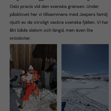
h
Oslo precis vid den svenska gränsen. Under
å
påsklovet har vi tillsammans med Jespers familj
njutit av de otroligt vackra svenska fjällen. Vi har
l
åkt både slalom och längd, men även lite
l
snöskoter.
e
t