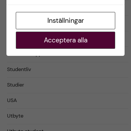
Förberedelser
Inställningar
Livet som utbytesstudent
Praktiskt
Acceptera alla
Resor och upplevelser
Studentliv
Studier
USA
Utbyte