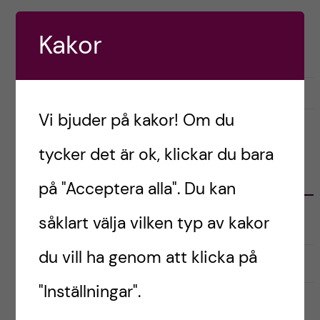
h
Postad av
Sandra, Frankrike
å
Kakor
LIVET SOM UTBYTESSTUDENT
RESOR OCH UPPLEVELSER
l
maj 11, 2024
0
l
Vi bjuder på kakor! Om du
e
tycker det är ok, klickar du bara
t
KATEGORIER
på "Acceptera alla". Du kan
såklart välja vilken typ av kakor
Australien
du vill ha genom att klicka på
English
"Inställningar".
Exchange student