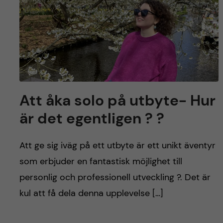
y
l
h
t
u
v
u
Att åka solo på utbyte- Hur
d
är det egentligen ? ?
i
Att ge sig iväg på ett utbyte är ett unikt äventyr
n
som erbjuder en fantastisk möjlighet till
n
personlig och professionell utveckling ?. Det är
kul att få dela denna upplevelse […]
e