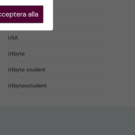
Studentliv
ceptera alla
Studier
USA
Utbyte
Utbyte student
Utbytesstudent