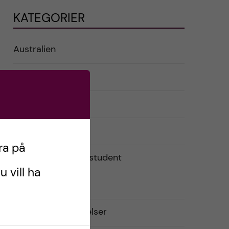
KATEGORIER
Australien
English
Exchange student
Förberedelser
ra på
Livet som utbytesstudent
u vill ha
Praktiskt
Resor och upplevelser