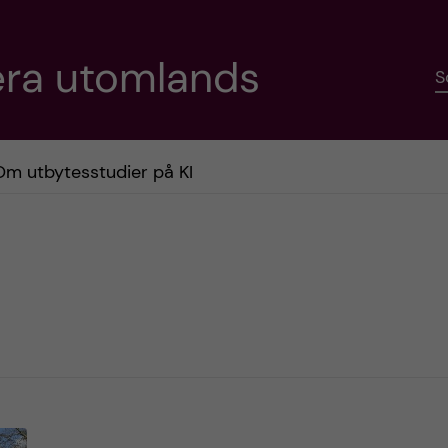
era utomlands
S
Om utbytesstudier på KI