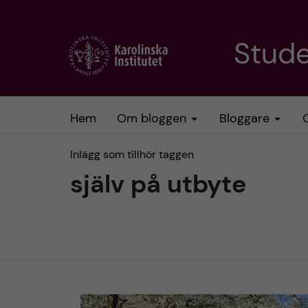
H
Stud
o
p
Hem
Om bloggen
Bloggare
p
Inlägg som tillhör taggen
a
själv på utbyte
t
i
l
l