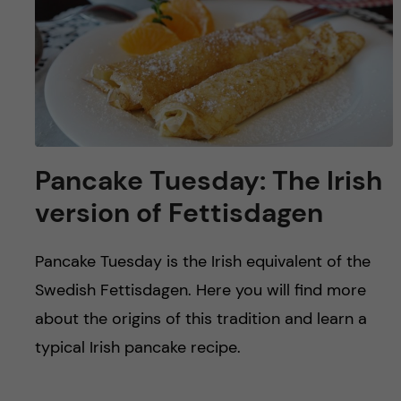
y
l
h
t
u
v
u
Pancake Tuesday: The Irish
d
version of Fettisdagen
i
Pancake Tuesday is the Irish equivalent of the
n
Swedish Fettisdagen. Here you will find more
n
about the origins of this tradition and learn a
typical Irish pancake recipe.
e