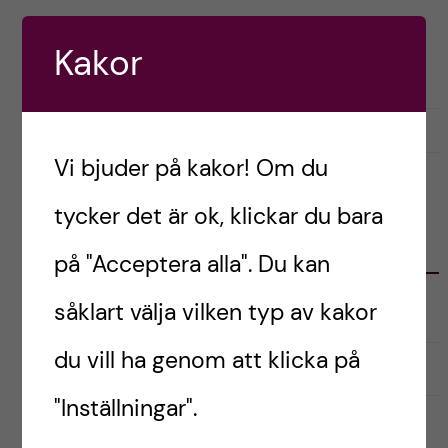
h
Postad av
Oneka, Ireland
å
Kakor
ENGLISH
STUDENTLIV
l
mars 5, 2022
0
l
Vi bjuder på kakor! Om du
e
tycker det är ok, klickar du bara
t
KATEGORIER
på "Acceptera alla". Du kan
såklart välja vilken typ av kakor
Australien
du vill ha genom att klicka på
English
"Inställningar".
Exchange student