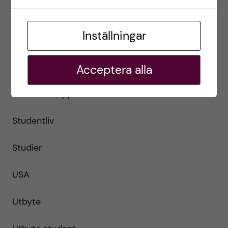
Förberedelser
Inställningar
Livet som utbytesstudent
Praktiskt
Acceptera alla
Resor och upplevelser
Studentliv
Studier
USA
Utbyte