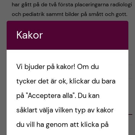
h
har gått på de två första placeringarna radiologi
å
och pediatrik sammt bilder på smått och gott.
l
Kakor
Postad av
Taha, Japan
l
LIVET SOM UTBYTESSTUDENT
RESOR OCH UPPLEVELSER
e
Vi bjuder på kakor! Om du
t
december 26, 2022
0
tycker det är ok, klickar du bara
på "Acceptera alla". Du kan
KATEGORIER
såklart välja vilken typ av kakor
du vill ha genom att klicka på
Australien