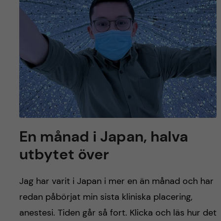
y
l
h
t
u
v
u
d
i
En månad i Japan, halva
n
utbytet över
n
Jag har varit i Japan i mer en än månad och har
e
redan påbörjat min sista kliniska placering,
anestesi. Tiden går så fort. Klicka och läs hur det