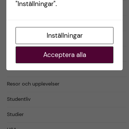
"Inställningar".
English
Exchange student
Inställningar
Förberedelser
Livet som utbytesstudent
Acceptera alla
Praktiskt
Resor och upplevelser
Studentliv
Studier