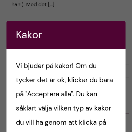
h
hah!). Med det […]
å
l
Postad av
Edvin, Oman
Kakor
FÖRBEREDELSER
LIVET SOM UTBYTESSTUDENT
PRAKTISKT
l
RESOR OCH UPPLEVELSER
STUDENTLIV
e
Vi bjuder på kakor! Om du
t
september 16, 2023
2
tycker det är ok, klickar du bara
på "Acceptera alla". Du kan
KATEGORIER
såklart välja vilken typ av kakor
du vill ha genom att klicka på
Australien