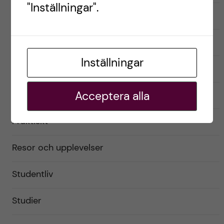
"Inställningar".
English
Exchange student
Inställningar
Förberedelser
Livet som utbytesstudent
Acceptera alla
Praktiskt
Resor och upplevelser
Studentliv
Studier