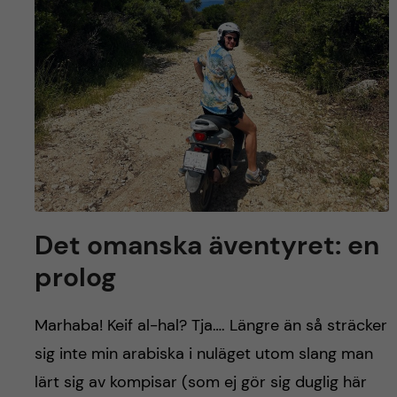
y
l
h
t
u
v
u
d
i
Det omanska äventyret: en
n
prolog
n
Marhaba! Keif al-hal? Tja…. Längre än så sträcker
e
sig inte min arabiska i nuläget utom slang man
lärt sig av kompisar (som ej gör sig duglig här