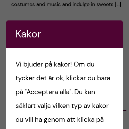
h
costumes and music and indulge in sweets […]
å
l
Postad av
Amelia, Germany
Kakor
ENGLISH
LIVET SOM UTBYTESSTUDENT
l
RESOR OCH UPPLEVELSER
e
Vi bjuder på kakor! Om du
t
februari 18, 2024
0
tycker det är ok, klickar du bara
på "Acceptera alla". Du kan
KATEGORIER
såklart välja vilken typ av kakor
du vill ha genom att klicka på
Australien