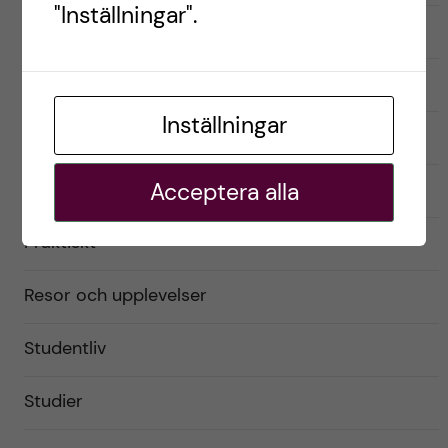
"Inställningar".
English
Exchange student
Inställningar
Förberedelser
Livet som utbytesstudent
Acceptera alla
Praktiskt
Resor och upplevelser
Studentliv
Studier