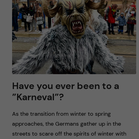
y
l
h
t
u
v
u
d
i
Have you ever been to a
n
”Karneval”?
n
As the transition from winter to spring
e
approaches, the Germans gather up in the
streets to scare off the spirits of winter with