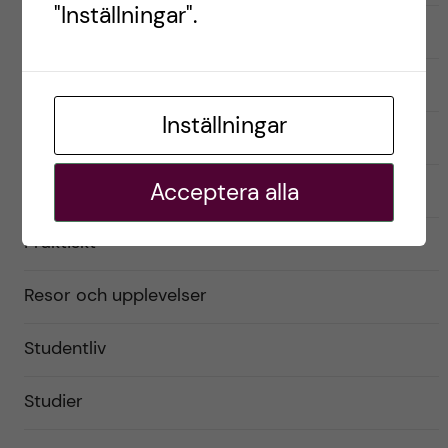
"Inställningar".
English
Exchange student
Inställningar
Förberedelser
Livet som utbytesstudent
Acceptera alla
Praktiskt
Resor och upplevelser
Studentliv
Studier