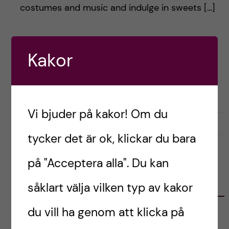
h
costumes and music and indulge in sweets […]
å
l
Postad av
Amelia, Germany
Kakor
ENGLISH
LIVET SOM UTBYTESSTUDENT
l
RESOR OCH UPPLEVELSER
e
Vi bjuder på kakor! Om du
t
februari 18, 2024
0
tycker det är ok, klickar du bara
på "Acceptera alla". Du kan
KATEGORIER
såklart välja vilken typ av kakor
du vill ha genom att klicka på
Australien