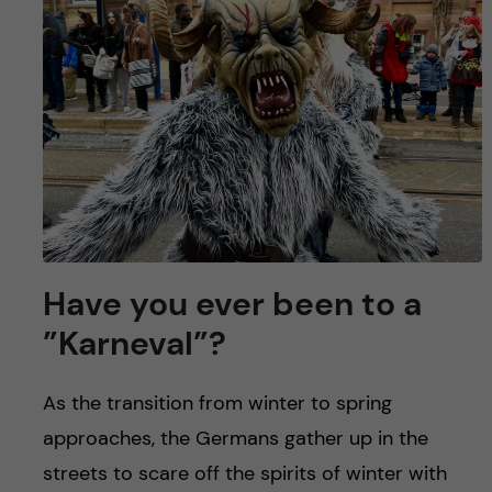
y
l
h
t
u
v
u
d
i
Have you ever been to a
n
”Karneval”?
n
As the transition from winter to spring
e
approaches, the Germans gather up in the
streets to scare off the spirits of winter with