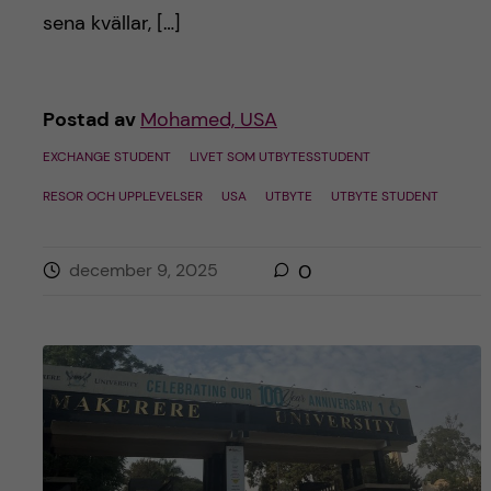
h
sena kvällar, […]
å
l
Postad av
Mohamed, USA
l
EXCHANGE STUDENT
LIVET SOM UTBYTESSTUDENT
RESOR OCH UPPLEVELSER
USA
UTBYTE
UTBYTE STUDENT
e
t
december 9, 2025
0