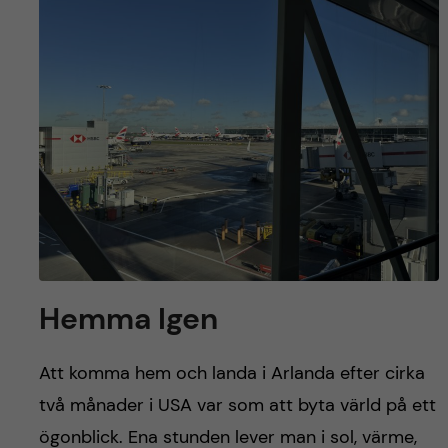
y
l
h
t
u
v
u
d
i
n
Hemma Igen
n
Att komma hem och landa i Arlanda efter cirka
e
två månader i USA var som att byta värld på ett
ögonblick. Ena stunden lever man i sol, värme,