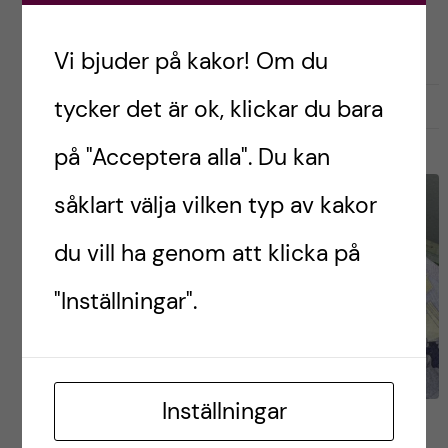
LIVET SOM UTBYTESSTUDENT
RESOR OCH UPPLEVELSER
STUDENTLIV
STUDIER
Vi bjuder på kakor! Om du
tycker det är ok, klickar du bara
mars 6, 2025
0
på "Acceptera alla". Du kan
såklart välja vilken typ av kakor
du vill ha genom att klicka på
"Inställningar".
Inställningar
Hur skapar man en budget