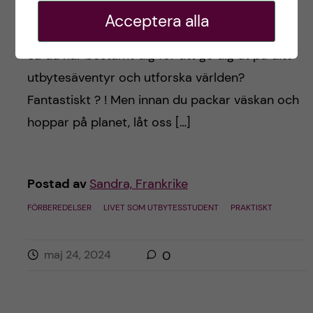
för utbytet?
Acceptera alla
Så du har bestämt dig för att ge dig ut på ditt
utbytesäventyr och utforska världen?
Fantastiskt ? ! Men innan du packar väskan och
hoppar på planet, låt oss […]
Postad av
Sandra, Frankrike
FÖRBEREDELSER
LIVET SOM UTBYTESSTUDENT
PRAKTISKT
maj 24, 2024
0